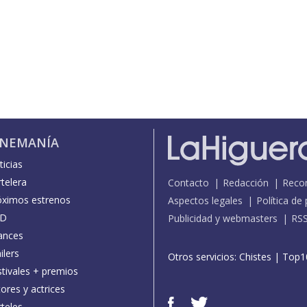
INEMANÍA
icias
telera
Contacto
Redacción
Reco
óximos estrenos
Aspectos legales
Política de
D
Publicidad y webmasters
RS
ances
ilers
Otros servicios:
Chistes
|
Top1
stivales + premios
ores y actrices
teles