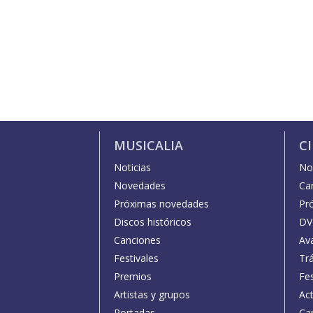
MUSICALIA
C
Noticias
Not
Novedades
Car
Próximas novedades
Pr
Discos históricos
DV
Canciones
Av
Festivales
Trá
Premios
Fe
Artistas y grupos
Act
Portadas
Car