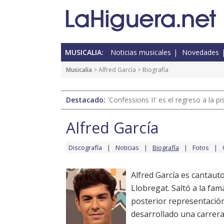
MUSICALIA:
Noticias musicales
Novedades
Musicalia
>
Alfred García
> Biografía
Destacado:
'Confessions II' es el regreso a la 
Alfred García
Discografía
Noticias
Biografía
Fotos
Alfred García es cantauto
Llobregat. Saltó a la fa
posterior representació
desarrollado una carrera 