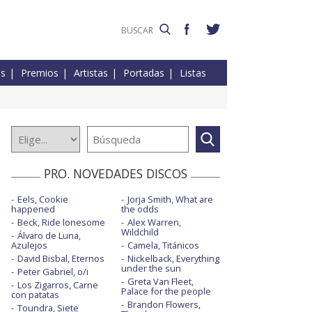
es
Premios
Artistas
Portadas
Listas
PRO. NOVEDADES DISCOS
Eels, Cookie
Jorja Smith, What are
happened
the odds
Beck, Ride lonesome
Alex Warren,
Wildchild
Álvaro de Luna,
Azulejos
Camela, Titánicos
David Bisbal, Eternos
Nickelback, Everything
under the sun
Peter Gabriel, o/i
Greta Van Fleet,
Los Zigarros, Carne
Palace for the people
con patatas
Brandon Flowers,
Toundra, Siete