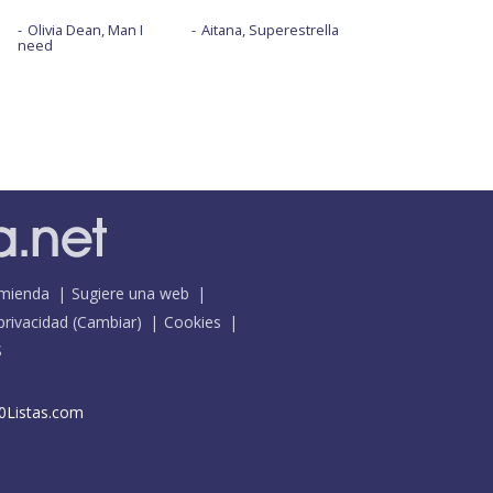
Olivia Dean, Man I
Aitana, Superestrella
need
mienda
Sugiere una web
 privacidad
(
Cambiar
)
Cookies
S
0Listas.com