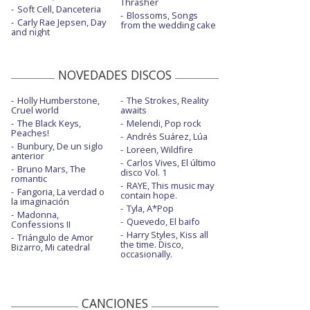
Thrasher
Soft Cell, Danceteria
Blossoms, Songs
Carly Rae Jepsen, Day
from the wedding cake
and night
NOVEDADES DISCOS
Holly Humberstone,
The Strokes, Reality
Cruel world
awaits
The Black Keys,
Melendi, Pop rock
Peaches!
Andrés Suárez, Lúa
Bunbury, De un siglo
Loreen, Wildfire
anterior
Carlos Vives, El último
Bruno Mars, The
disco Vol. 1
romantic
RAYE, This music may
Fangoria, La verdad o
contain hope.
la imaginación
Tyla, A*Pop
Madonna,
Quevedo, El baifo
Confessions II
Harry Styles, Kiss all
Triángulo de Amor
the time. Disco,
Bizarro, Mi catedral
occasionally.
CANCIONES