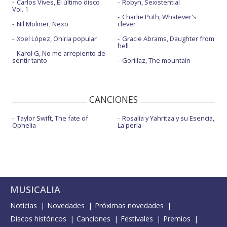
Carlos Vives, El último disco
Robyn, Sexistential
Vol. 1
Charlie Puth, Whatever's
Nil Moliner, Nexo
clever
Xoel López, Oniria popular
Gracie Abrams, Daughter from
hell
Karol G, No me arrepiento de
sentir tanto
Gorillaz, The mountain
CANCIONES
Taylor Swift, The fate of
Rosalía y Yahritza y su Esencia,
Ophelia
La perla
MUSICALIA
Noticias
Novedades
Próximas novedades
Discos históricos
Canciones
Festivales
Premios