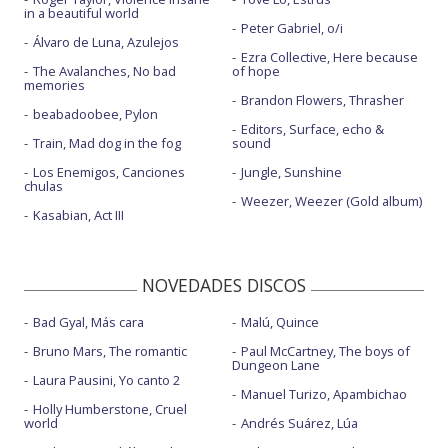
in a beautiful world
Peter Gabriel, o/i
Álvaro de Luna, Azulejos
Ezra Collective, Here because
The Avalanches, No bad
of hope
memories
Brandon Flowers, Thrasher
beabadoobee, Pylon
Editors, Surface, echo &
Train, Mad dog in the fog
sound
Los Enemigos, Canciones
Jungle, Sunshine
chulas
Weezer, Weezer (Gold album)
Kasabian, Act III
NOVEDADES DISCOS
Bad Gyal, Más cara
Malú, Quince
Bruno Mars, The romantic
Paul McCartney, The boys of
Dungeon Lane
Laura Pausini, Yo canto 2
Manuel Turizo, Apambichao
Holly Humberstone, Cruel
world
Andrés Suárez, Lúa