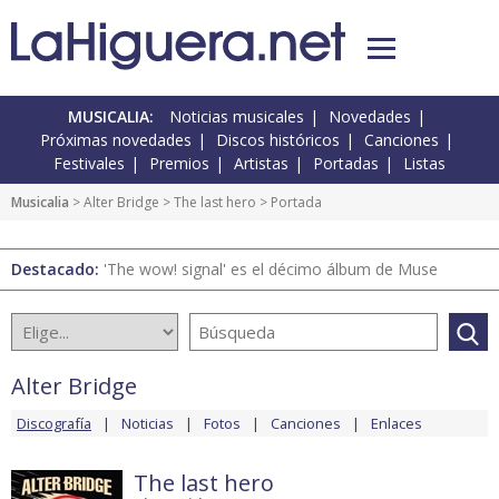
MUSICALIA:
Noticias musicales
Novedades
Próximas novedades
Discos históricos
Canciones
Festivales
Premios
Artistas
Portadas
Listas
Musicalia
>
Alter Bridge
>
The last hero
> Portada
Destacado:
'The wow! signal' es el décimo álbum de Muse
Alter Bridge
Discografía
Noticias
Fotos
Canciones
Enlaces
The last hero