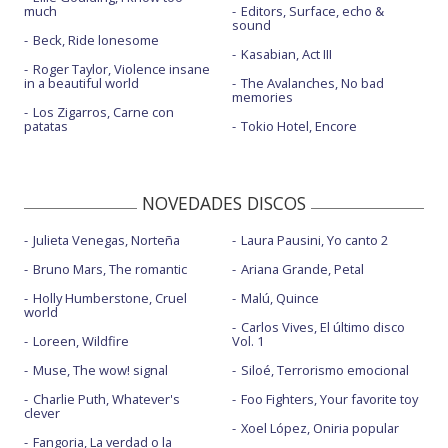
much
Editors, Surface, echo &
sound
Beck, Ride lonesome
Kasabian, Act III
Roger Taylor, Violence insane
in a beautiful world
The Avalanches, No bad
memories
Los Zigarros, Carne con
patatas
Tokio Hotel, Encore
NOVEDADES DISCOS
Julieta Venegas, Norteña
Laura Pausini, Yo canto 2
Bruno Mars, The romantic
Ariana Grande, Petal
Holly Humberstone, Cruel
Malú, Quince
world
Carlos Vives, El último disco
Loreen, Wildfire
Vol. 1
Muse, The wow! signal
Siloé, Terrorismo emocional
Charlie Puth, Whatever's
Foo Fighters, Your favorite toy
clever
Xoel López, Oniria popular
Fangoria, La verdad o la