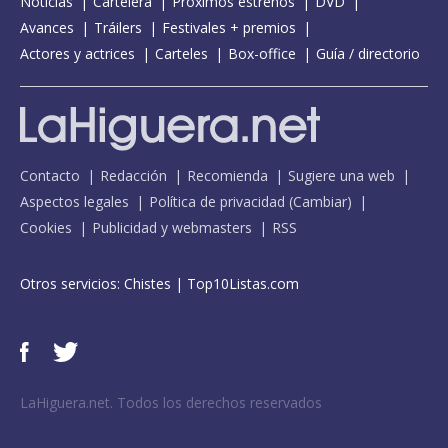
Noticias
Cartelera
Próximos estrenos
DVD
Avances
Tráilers
Festivales + premios
Actores y actrices
Carteles
Box-office
Guía / directorio
Contacto
Redacción
Recomienda
Sugiere una web
Aspectos legales
Política de privacidad
(
Cambiar
)
Cookies
Publicidad y webmasters
RSS
Otros servicios:
Chistes
|
Top10Listas.com
LaHiguera.net. Todos los derechos reservados