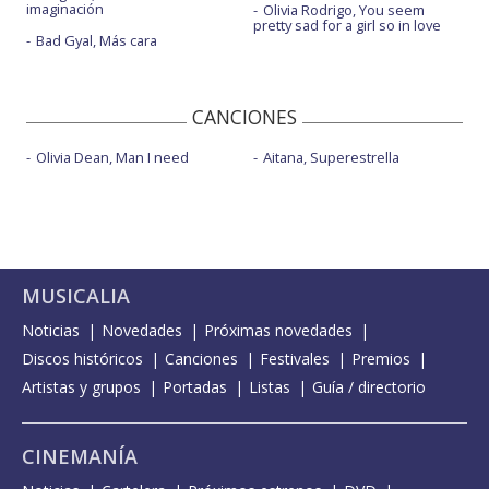
imaginación
Olivia Rodrigo, You seem
pretty sad for a girl so in love
Bad Gyal, Más cara
CANCIONES
Olivia Dean, Man I need
Aitana, Superestrella
MUSICALIA
Noticias
Novedades
Próximas novedades
Discos históricos
Canciones
Festivales
Premios
Artistas y grupos
Portadas
Listas
Guía / directorio
CINEMANÍA