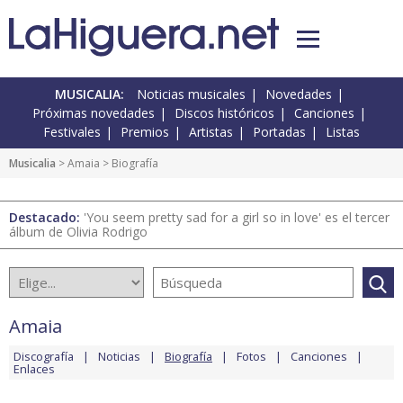
MUSICALIA:
Noticias musicales
Novedades
Próximas novedades
Discos históricos
Canciones
Festivales
Premios
Artistas
Portadas
Listas
Musicalia
>
Amaia
> Biografía
Destacado:
'You seem pretty sad for a girl so in love' es el tercer
álbum de Olivia Rodrigo
Amaia
Discografía
Noticias
Biografía
Fotos
Canciones
Enlaces