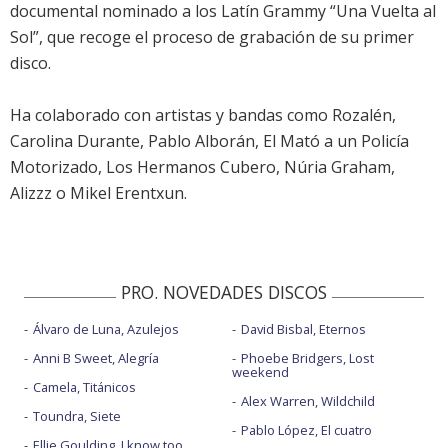
documental nominado a los Latín Grammy “Una Vuelta al
Sol”, que recoge el proceso de grabación de su primer
disco.
Ha colaborado con artistas y bandas como Rozalén,
Carolina Durante, Pablo Alborán, El Mató a un Policía
Motorizado, Los Hermanos Cubero, Núria Graham,
Alizzz o Mikel Erentxun.
PRO. NOVEDADES DISCOS
Álvaro de Luna, Azulejos
David Bisbal, Eternos
Anni B Sweet, Alegría
Phoebe Bridgers, Lost
weekend
Camela, Titánicos
Alex Warren, Wildchild
Toundra, Siete
Pablo López, El cuatro
Ellie Goulding, I know too