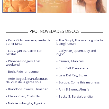
PRO. NOVEDADES DISCOS
Karol G, No me arrepiento de
The Script, The user's guide to
sentir tanto
being human
Los Zigarros, Carne con
Carly Rae Jepsen, Day and
patatas
night
Phoebe Bridgers, Lost
Camela, Titánicos
weekend
Soft Cell, Danceteria
Beck, Ride lonesome
Lana Del Rey, Stove
Arde Bogotá, Manufacturas
del club de la gente sola
Europe, Come this madness
Brandon Flowers, Thrasher
Anni B Sweet, Alegría
Chaka Khan, Chakzilla
Becky G, Baraja bendita
Natalie Imbruglia, Algorithm