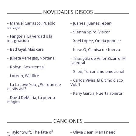
NOVEDADES DISCOS
Manuel Carrasco, Pueblo
Juanes, JuanesTeban
salvaje I
Sienna Spiro, Visitor
Fangoria, La verdad o la
imaginación
Xoel López, Oniria popular
Bad Gyal, Más cara
Kase.O, Camisa de fuerza
Julieta Venegas, Norteña
Triángulo de Amor Bizarro, Mi
catedral
Robyn, Sexistential
Siloé, Terrorismo emocional
Loreen, Wildfire
Carlos Vives, El último disco
La La Love You, ¿Por qué me
Vol. 1
miráis así?
Kany García, Puerta abierta
David DeMaría, La puerta
mágica
CANCIONES
Taylor Swift, The fate of
Olivia Dean, Man I need