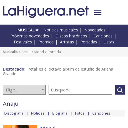
MUSICALIA:
Noticias musicales
Novedades
Próximas novedades
Discos históricos
Canciones
Festivales
Premios
Artistas
Portadas
Listas
Musicalia
>
Anaju
>
Mood
> Portada
Destacado:
'Petal' es el octavo álbum de estudio de Ariana
Grande
Anaju
Discografía
Noticias
Biografía
Fotos
Canciones