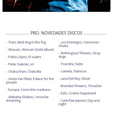
PRO. NOVEDADES DISCOS
Train, Mad dog in the fog
Los Enemigos, Canciones
chulas
Weezer, Weezer (Gold album)
Nothing but Thieves, Stray
dogs
Pablo López, El cuatro
Toundra, Siete
Peter Gabriel, o/i
Camela, Titánicos
Chaka Khan, Chakzilla
Lana Del Rey, Stove
Greta Van Fleet, Palace for the
people
Brandon Flowers, Thrasher
Europe, Come this madness
Eels, Cookie happened
Alabama Shakes, I must be
dreaming
Carly Rae Jepsen, Day and
night