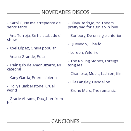
NOVEDADES DISCOS
Karol G, No me arrepiento de
Olivia Rodrigo, You seem
sentir tanto
pretty sad for a girl so in love
Ana Torroja, Se ha acabado el
Bunbury, De un siglo anterior
show
Quevedo, El baifo
Xoel López, Oniria popular
Loreen, Wildfire
Ariana Grande, Petal
The Rolling Stones, Foreign
Triángulo de Amor Bizarro, Mi
tongues
catedral
Charli xcx, Music, fashion, film
Kany García, Puerta abierta
Ella Langley, Dandelion
Holly Humberstone, Cruel
world
Bruno Mars, The romantic
Gracie Abrams, Daughter from
hell
CANCIONES