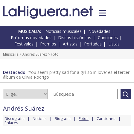
MUSICALIA:
Noticias musicales
Novedades
Próximas novedades
Discos históricos
Canciones
Festivales
Premios
Artistas
Portadas
Listas
Musicalia
>
Andrés Suárez
> Foto
Destacado:
'You seem pretty sad for a girl so in love' es el tercer
álbum de Olivia Rodrigo
Andrés Suárez
Discografía
Noticias
Biografía
Fotos
Canciones
Enlaces