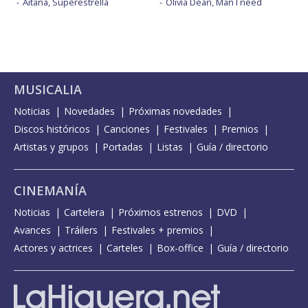
Aitana, Superestrella
Olivia Dean, Man I need
MUSICALIA
Noticias
Novedades
Próximas novedades
Discos históricos
Canciones
Festivales
Premios
Artistas y grupos
Portadas
Listas
Guía / directorio
CINEMANÍA
Noticias
Cartelera
Próximos estrenos
DVD
Avances
Tráilers
Festivales + premios
Actores y actrices
Carteles
Box-office
Guía / directorio