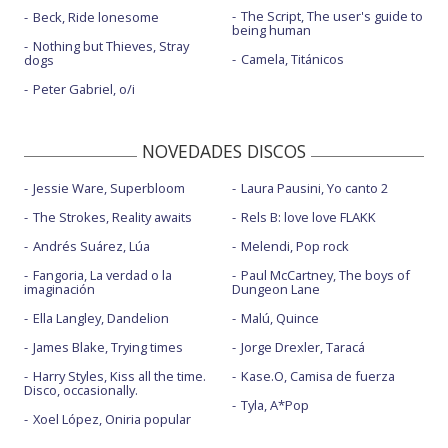
The Script, The user's guide to
Beck, Ride lonesome
being human
Nothing but Thieves, Stray
Camela, Titánicos
dogs
Peter Gabriel, o/i
NOVEDADES DISCOS
Jessie Ware, Superbloom
Laura Pausini, Yo canto 2
The Strokes, Reality awaits
Rels B: love love FLAKK
Andrés Suárez, Lúa
Melendi, Pop rock
Fangoria, La verdad o la
Paul McCartney, The boys of
imaginación
Dungeon Lane
Ella Langley, Dandelion
Malú, Quince
James Blake, Trying times
Jorge Drexler, Taracá
Harry Styles, Kiss all the time.
Kase.O, Camisa de fuerza
Disco, occasionally.
Tyla, A*Pop
Xoel López, Oniria popular