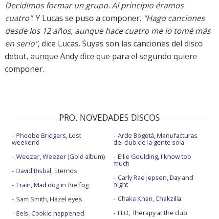
Decidimos formar un grupo. Al principio éramos
cuatro"
. Y Lucas se puso a componer.
"Hago canciones
desde los 12 años, aunque hace cuatro me lo tomé más
en serio"
, dice Lucas. Suyas son las canciones del disco
debut, aunque Andy dice que para el segundo quiere
componer.
PRO. NOVEDADES DISCOS
Phoebe Bridgers, Lost
Arde Bogotá, Manufacturas
weekend
del club de la gente sola
Weezer, Weezer (Gold album)
Ellie Goulding, I know too
much
David Bisbal, Eternos
Carly Rae Jepsen, Day and
night
Train, Mad dog in the fog
Chaka Khan, Chakzilla
Sam Smith, Hazel eyes
FLO, Therapy at the club
Eels, Cookie happened