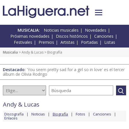
MUSICALIA:
Noticias musicales
Novedades
Próximas novedades
Discos históricos
Canciones
Festivales
Premios
Artistas
Portadas
Listas
Musicalia
>
Andy & Lucas
> Biografía
Destacado:
'You seem pretty sad for a girl so in love' es el tercer
álbum de Olivia Rodrigo
Andy & Lucas
Discografía
Noticias
Biografía
Fotos
Canciones
Enlaces