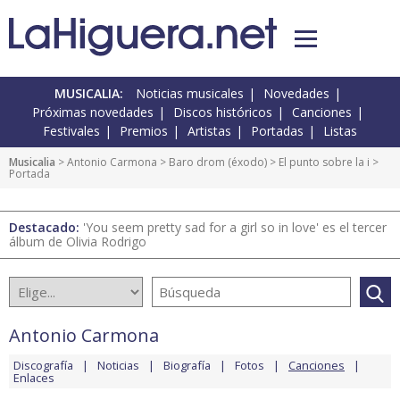
MUSICALIA:
Noticias musicales
Novedades
Próximas novedades
Discos históricos
Canciones
Festivales
Premios
Artistas
Portadas
Listas
Musicalia
>
Antonio Carmona
>
Baro drom (éxodo)
>
El punto sobre la i
>
Portada
Destacado:
'You seem pretty sad for a girl so in love' es el tercer
álbum de Olivia Rodrigo
Antonio Carmona
Discografía
Noticias
Biografía
Fotos
Canciones
Enlaces