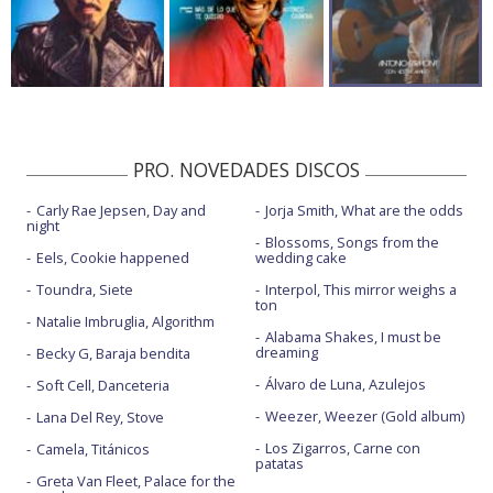
PRO. NOVEDADES DISCOS
Carly Rae Jepsen, Day and
Jorja Smith, What are the odds
night
Blossoms, Songs from the
Eels, Cookie happened
wedding cake
Toundra, Siete
Interpol, This mirror weighs a
ton
Natalie Imbruglia, Algorithm
Alabama Shakes, I must be
dreaming
Becky G, Baraja bendita
Álvaro de Luna, Azulejos
Soft Cell, Danceteria
Weezer, Weezer (Gold album)
Lana Del Rey, Stove
Los Zigarros, Carne con
Camela, Titánicos
patatas
Greta Van Fleet, Palace for the