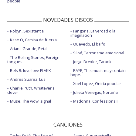
people
NOVEDADES DISCOS
Robyn, Sexistential
Fangoria, La verdad o la
imaginación
Kase.O, Camisa de fuerza
Quevedo, El baifo
Ariana Grande, Petal
Siloé, Terrorismo emocional
The Rolling Stones, Foreign
tongues
Jorge Drexler, Taracá
Rels B: love love FLAKK
RAYE, This music may contain
hope.
Andrés Suárez, Lúa
Xoel López, Oniria popular
Charlie Puth, Whatever's
clever
Julieta Venegas, Norteña
Muse, The wow! signal
Madonna, Confessions II
CANCIONES
Taylor Swift, The fate of
Aitana, Superestrella