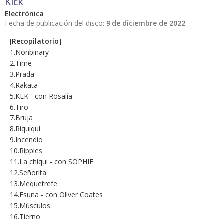
Kick
Electrónica
Fecha de publicación del disco:
9 de diciembre de 2022
[
Recopilatorio
]
1.Nonbinary
2.Time
3.Prada
4.Rakata
5.KLK - con Rosalía
6.Tiro
7.Bruja
8.Riquiquí
9.Incendio
10.Ripples
11.La chíqui - con SOPHIE
12.Señorita
13.Mequetrefe
14.Esuna - con Oliver Coates
15.Músculos
16.Tierno