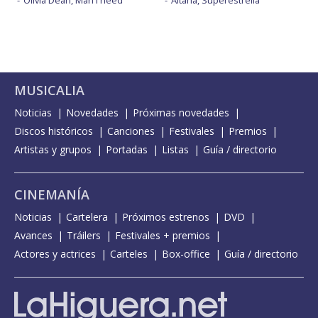
Olivia Dean, Man I need
Aitana, Superestrella
MUSICALIA
Noticias
Novedades
Próximas novedades
Discos históricos
Canciones
Festivales
Premios
Artistas y grupos
Portadas
Listas
Guía / directorio
CINEMANÍA
Noticias
Cartelera
Próximos estrenos
DVD
Avances
Tráilers
Festivales + premios
Actores y actrices
Carteles
Box-office
Guía / directorio