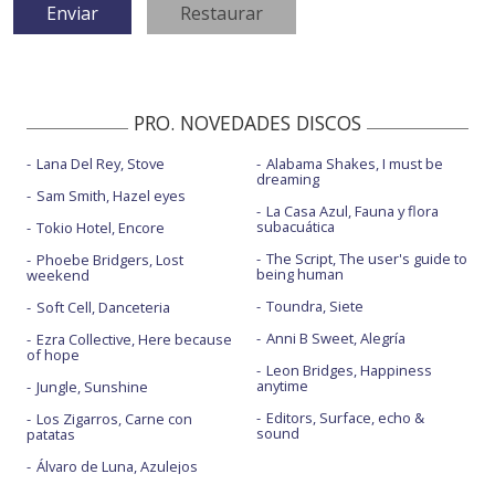
PRO. NOVEDADES DISCOS
Lana Del Rey, Stove
Alabama Shakes, I must be
dreaming
Sam Smith, Hazel eyes
La Casa Azul, Fauna y flora
subacuática
Tokio Hotel, Encore
The Script, The user's guide to
Phoebe Bridgers, Lost
being human
weekend
Toundra, Siete
Soft Cell, Danceteria
Anni B Sweet, Alegría
Ezra Collective, Here because
of hope
Leon Bridges, Happiness
anytime
Jungle, Sunshine
Editors, Surface, echo &
Los Zigarros, Carne con
sound
patatas
Álvaro de Luna, Azulejos