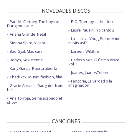
NOVEDADES DISCOS
Paul McCartney, The boys of
FLO, Therapy at the club
Dungeon Lane
Laura Pausini, Yo canto 2
Ariana Grande, Petal
La La Love You, ¿Por qué me
Sienna Spiro, Visitor
miráis así?
Bad Gyal, Más cara
Loreen, Wildfire
Robyn, Sexistential
Carlos Vives, El último disco
Vol. 1
Kany García, Puerta abierta
Juanes, JuanesTeban
Charli xcx, Music, fashion, film
Fangoria, La verdad o la
imaginación
Gracie Abrams, Daughter from
hell
Ana Torroja, Se ha acabado el
show
CANCIONES