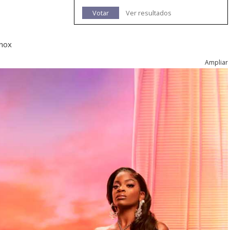
Votar
Ver resultados
nnox
Ampliar