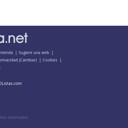
mienda
Sugiere una web
 privacidad
(
Cambiar
)
Cookies
S
0Listas.com
chos reservados