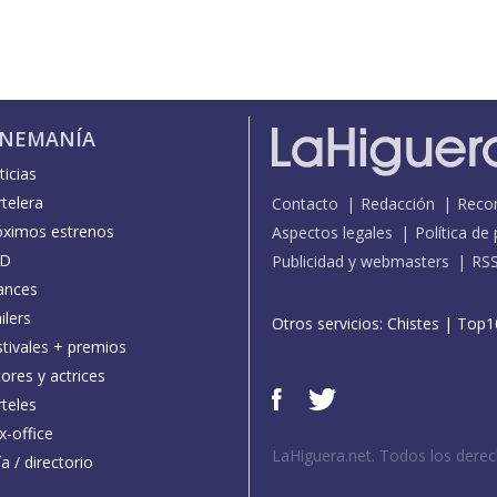
INEMANÍA
icias
telera
Contacto
Redacción
Reco
óximos estrenos
Aspectos legales
Política de
D
Publicidad y webmasters
RS
ances
ilers
Otros servicios:
Chistes
|
Top1
stivales + premios
ores y actrices
teles
x-office
LaHiguera.net. Todos los dere
a / directorio