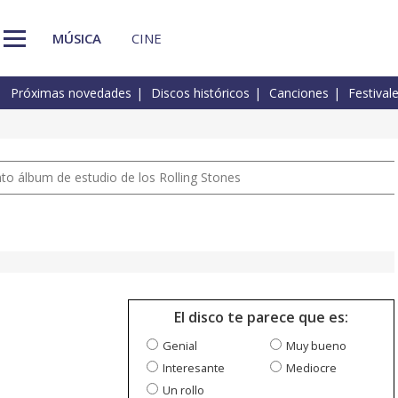
MÚSICA
CINE
Próximas novedades
Discos históricos
Canciones
Festival
nto álbum de estudio de los Rolling Stones
El disco te parece que es:
Genial
Muy bueno
Interesante
Mediocre
Un rollo