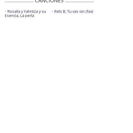
CANCIONES
Rosalía y Yahritza y su
Rels B, Tu vas sin (fav)
Esencia, La perla