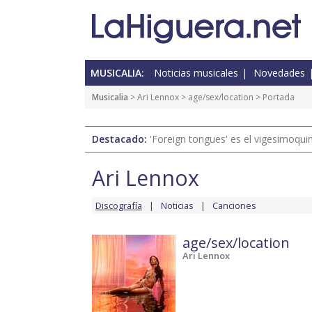
MUSICALIA:
Noticias musicales
Novedades
Musicalia
>
Ari Lennox
>
age/sex/location
> Portada
Destacado:
'Foreign tongues' es el vigesimoqui
Ari Lennox
Discografía
Noticias
Canciones
age/sex/location
Ari Lennox