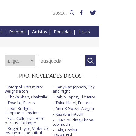
es
Premios
Artistas
Portadas
Listas
PRO. NOVEDADES DISCOS
Interpol, This mirror
Carly Rae Jepsen, Day
weighs a ton
and night
Chaka Khan, Chakzilla
Pablo López, El cuatro
Tove Lo, Estrus
Tokio Hotel, Encore
Leon Bridges,
Anni B Sweet, Alegría
Happiness anytime
Kasabian, Act III
Ezra Collective, Here
Ellie Goulding, I know
because of hope
too much
Roger Taylor, Violence
Eels, Cookie
insane in a beautiful
happened