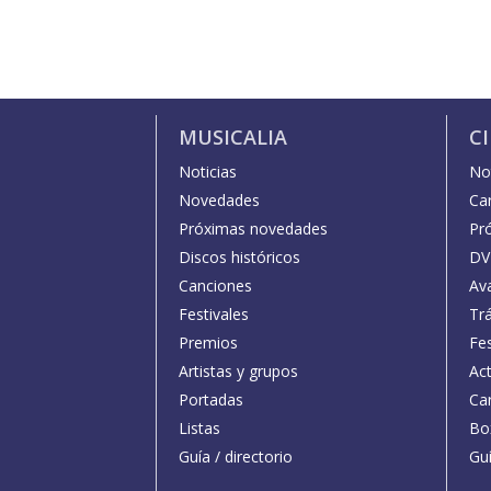
MUSICALIA
C
Noticias
Not
Novedades
Car
Próximas novedades
Pr
Discos históricos
DV
Canciones
Av
Festivales
Trá
Premios
Fe
Artistas y grupos
Act
Portadas
Car
Listas
Bo
Guía / directorio
Guí