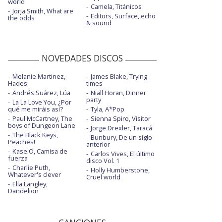
world
Camela, Titánicos
Jorja Smith, What are
Editors, Surface, echo
the odds
& sound
NOVEDADES DISCOS
Melanie Martinez,
James Blake, Trying
Hades
times
Andrés Suárez, Lúa
Niall Horan, Dinner
party
La La Love You, ¿Por
qué me miráis así?
Tyla, A*Pop
Paul McCartney, The
Sienna Spiro, Visitor
boys of Dungeon Lane
Jorge Drexler, Taracá
The Black Keys,
Bunbury, De un siglo
Peaches!
anterior
Kase.O, Camisa de
Carlos Vives, El último
fuerza
disco Vol. 1
Charlie Puth,
Holly Humberstone,
Whatever's clever
Cruel world
Ella Langley,
Dandelion