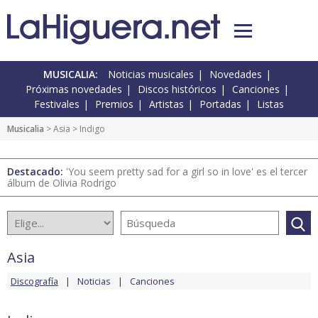
MUSICALIA:
Noticias musicales
Novedades
Próximas novedades
Discos históricos
Canciones
Festivales
Premios
Artistas
Portadas
Listas
Musicalia
>
Asia
> Indigo
Destacado:
'You seem pretty sad for a girl so in love' es el tercer
álbum de Olivia Rodrigo
Asia
Discografía
Noticias
Canciones