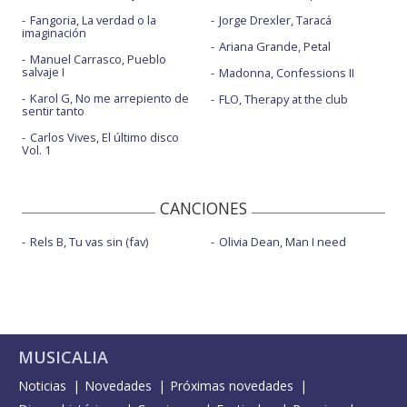
Fangoria, La verdad o la
Jorge Drexler, Taracá
imaginación
Ariana Grande, Petal
Manuel Carrasco, Pueblo
salvaje I
Madonna, Confessions II
Karol G, No me arrepiento de
FLO, Therapy at the club
sentir tanto
Carlos Vives, El último disco
Vol. 1
CANCIONES
Rels B, Tu vas sin (fav)
Olivia Dean, Man I need
MUSICALIA
Noticias
Novedades
Próximas novedades