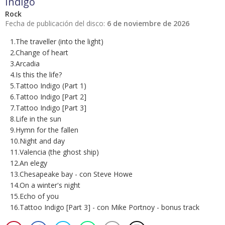
Indigo
Rock
Fecha de publicación del disco:
6 de noviembre de 2026
1.The traveller (into the light)
2.Change of heart
3.Arcadia
4.Is this the life?
5.Tattoo Indigo (Part 1)
6.Tattoo Indigo [Part 2]
7.Tattoo Indigo [Part 3]
8.Life in the sun
9.Hymn for the fallen
10.Night and day
11.Valencia (the ghost ship)
12.An elegy
13.Chesapeake bay - con Steve Howe
14.On a winter's night
15.Echo of you
16.Tattoo Indigo [Part 3] - con Mike Portnoy - bonus track