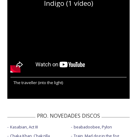
Indigo (1 vídeo)
The traveller (into the light)
PRO. NOVEDADES DISCOS
Kasabian, Act III
beabadoobee, Pylon
Chaka Khan, Chakzilla
Train, Mad dog in the fog