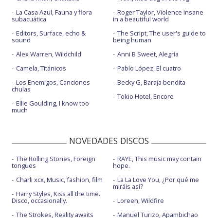
La Casa Azul, Fauna y flora
Roger Taylor, Violence insane
subacuática
in a beautiful world
Editors, Surface, echo &
The Script, The user's guide to
sound
being human
Alex Warren, Wildchild
Anni B Sweet, Alegría
Camela, Titánicos
Pablo López, El cuatro
Los Enemigos, Canciones
Becky G, Baraja bendita
chulas
Tokio Hotel, Encore
Ellie Goulding, I know too
much
NOVEDADES DISCOS
The Rolling Stones, Foreign
RAYE, This music may contain
tongues
hope.
Charli xcx, Music, fashion, film
La La Love You, ¿Por qué me
miráis así?
Harry Styles, Kiss all the time.
Disco, occasionally.
Loreen, Wildfire
The Strokes, Reality awaits
Manuel Turizo, Apambichao