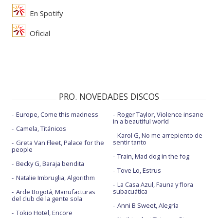
En Spotify
Oficial
PRO. NOVEDADES DISCOS
Europe, Come this madness
Roger Taylor, Violence insane
in a beautiful world
Camela, Titánicos
Karol G, No me arrepiento de
sentir tanto
Greta Van Fleet, Palace for the
people
Train, Mad dog in the fog
Becky G, Baraja bendita
Tove Lo, Estrus
Natalie Imbruglia, Algorithm
La Casa Azul, Fauna y flora
subacuática
Arde Bogotá, Manufacturas
del club de la gente sola
Anni B Sweet, Alegría
Tokio Hotel, Encore