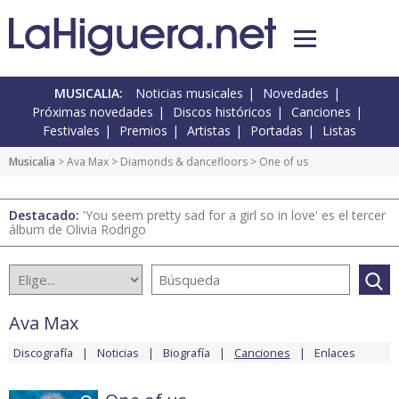
MUSICALIA:
Noticias musicales
Novedades
Próximas novedades
Discos históricos
Canciones
Festivales
Premios
Artistas
Portadas
Listas
Musicalia
>
Ava Max
>
Diamonds & dancefloors
> One of us
Destacado:
'You seem pretty sad for a girl so in love' es el tercer
álbum de Olivia Rodrigo
Ava Max
Discografía
Noticias
Biografía
Canciones
Enlaces