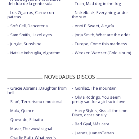
del club de la gente sola
Train, Mad dog in the fog
Los Zigarros, Carne con
Nickelback, Everything under
patatas
the sun
Soft Cell, Danceteria
Anni B Sweet, Alegría
Sam Smith, Hazel eyes
Jorja Smith, What are the odds
Jungle, Sunshine
Europe, Come this madness
Natalie Imbruglia, Algorithm
Weezer, Weezer (Gold album)
NOVEDADES DISCOS
Gracie Abrams, Daughter from
Gorillaz, The mountain
hell
Olivia Rodrigo, You seem
Siloé, Terrorismo emocional
pretty sad for a girl so in love
Malú, Quince
Harry Styles, Kiss all the time.
Disco, occasionally.
Quevedo, El baifo
Bad Gyal, Más cara
Muse, The wow! signal
Juanes, JuanesTeban
Charlie Puth, Whatever's