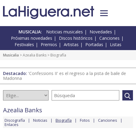
MUSICALIA:
Noticias musicales
Novedades
Próximas novedades
Discos históricos
Canciones
Festivales
Premios
Artistas
Portadas
Listas
Musicalia
>
Azealia Banks
> Biografía
Destacado:
'Confessions II' es el regreso a la pista de baile de
Madonna
Azealia Banks
Discografía
Noticias
Biografía
Fotos
Canciones
Enlaces