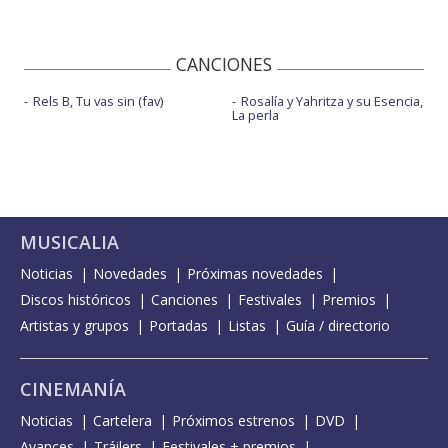
CANCIONES
Rels B, Tu vas sin (fav)
Rosalía y Yahritza y su Esencia,
La perla
MUSICALIA
Noticias
Novedades
Próximas novedades
Discos históricos
Canciones
Festivales
Premios
Artistas y grupos
Portadas
Listas
Guía / directorio
CINEMANÍA
Noticias
Cartelera
Próximos estrenos
DVD
Avances
Tráilers
Festivales + premios