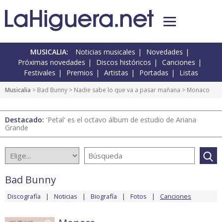
MUSICALIA:
Noticias musicales
Novedades
Próximas novedades
Discos históricos
Canciones
Festivales
Premios
Artistas
Portadas
Listas
Musicalia
>
Bad Bunny
>
Nadie sabe lo que va a pasar mañana
> Monaco
Destacado:
'Petal' es el octavo álbum de estudio de Ariana
Grande
Bad Bunny
Discografía
Noticias
Biografía
Fotos
Canciones