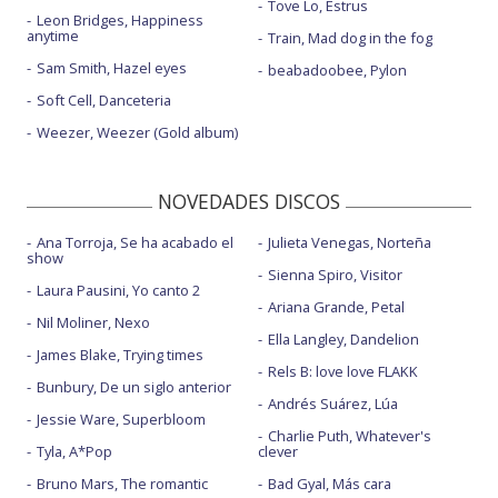
Tove Lo, Estrus
Leon Bridges, Happiness
anytime
Train, Mad dog in the fog
Sam Smith, Hazel eyes
beabadoobee, Pylon
Soft Cell, Danceteria
Weezer, Weezer (Gold album)
NOVEDADES DISCOS
Ana Torroja, Se ha acabado el
Julieta Venegas, Norteña
show
Sienna Spiro, Visitor
Laura Pausini, Yo canto 2
Ariana Grande, Petal
Nil Moliner, Nexo
Ella Langley, Dandelion
James Blake, Trying times
Rels B: love love FLAKK
Bunbury, De un siglo anterior
Andrés Suárez, Lúa
Jessie Ware, Superbloom
Charlie Puth, Whatever's
Tyla, A*Pop
clever
Bruno Mars, The romantic
Bad Gyal, Más cara