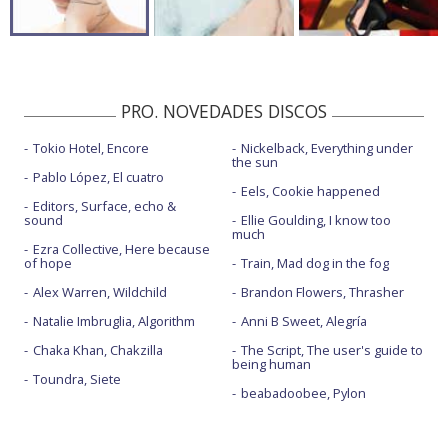
PRO. NOVEDADES DISCOS
Tokio Hotel, Encore
Nickelback, Everything under
the sun
Pablo López, El cuatro
Eels, Cookie happened
Editors, Surface, echo &
sound
Ellie Goulding, I know too
much
Ezra Collective, Here because
of hope
Train, Mad dog in the fog
Alex Warren, Wildchild
Brandon Flowers, Thrasher
Natalie Imbruglia, Algorithm
Anni B Sweet, Alegría
Chaka Khan, Chakzilla
The Script, The user's guide to
being human
Toundra, Siete
beabadoobee, Pylon