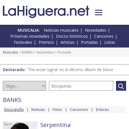
MUSICALIA:
Noticias musicales
Novedades
Próximas novedades
Discos históricos
Canciones
Festivales
Premios
Artistas
Portadas
Listas
Musicalia
>
BANKS
>
Serpentina
> Portada
Destacado:
'The wow! signal' es el décimo álbum de Muse
BANKS
Discografía
Noticias
Fotos
Canciones
Enlaces
Serpentina