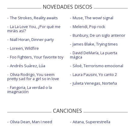
NOVEDADES DISCOS
The Strokes, Reality awaits
Muse, The wow! signal
La La Love You, ¿Por qué me
Melendi, Pop rock
miráis así?
Bunbury, De un siglo anterior
Niall Horan, Dinner party
James Blake, Trying times
Loreen, Wildfire
David DeMaría, La puerta
Foo Fighters, Your favorite toy
mágica
Andrés Suárez, Lúa
Siloé, Terrorismo emocional
Olivia Rodrigo, You seem
Laura Pausini, Yo canto 2
pretty sad for a girl so in love
Julieta Venegas, Norteña
Fangoria, La verdad o la
imaginación
CANCIONES
Olivia Dean, Man I need
Aitana, Superestrella