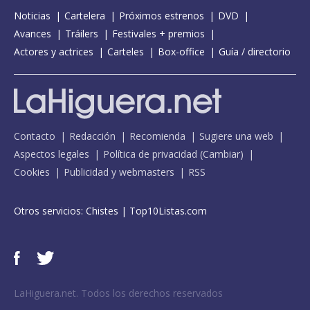
Noticias
Cartelera
Próximos estrenos
DVD
Avances
Tráilers
Festivales + premios
Actores y actrices
Carteles
Box-office
Guía / directorio
Contacto
Redacción
Recomienda
Sugiere una web
Aspectos legales
Política de privacidad
(
Cambiar
)
Cookies
Publicidad y webmasters
RSS
Otros servicios:
Chistes
|
Top10Listas.com
LaHiguera.net. Todos los derechos reservados