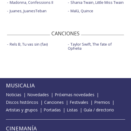
Madonna, Confessions II
Shania Twain, Little Miss Twain
Juanes, JuanesTeban
Malú, Quince
CANCIONES
Rels B, Tu vas sin (fav)
Taylor Swift, The fate of
Ophelia
MUSICALIA
Noticias
Novedades
Próximas novedades
Discos históricos
Canciones
Festivales
Premios
Artistas y grupos
Portadas
Listas
Guía / directorio
CINEMANÍA