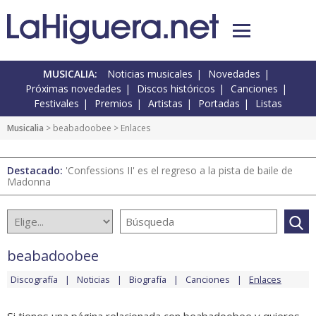
MUSICALIA:
Noticias musicales
Novedades
Próximas novedades
Discos históricos
Canciones
Festivales
Premios
Artistas
Portadas
Listas
Musicalia
>
beabadoobee
> Enlaces
Destacado:
'Confessions II' es el regreso a la pista de baile de
Madonna
beabadoobee
Discografía
Noticias
Biografía
Canciones
Enlaces