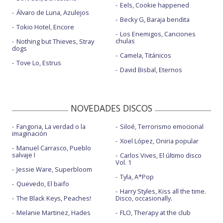
Eels, Cookie happened
Álvaro de Luna, Azulejos
Becky G, Baraja bendita
Tokio Hotel, Encore
Los Enemigos, Canciones
chulas
Nothing but Thieves, Stray
dogs
Camela, Titánicos
Tove Lo, Estrus
David Bisbal, Eternos
NOVEDADES DISCOS
Fangoria, La verdad o la
Siloé, Terrorismo emocional
imaginación
Xoel López, Oniria popular
Manuel Carrasco, Pueblo
salvaje I
Carlos Vives, El último disco
Vol. 1
Jessie Ware, Superbloom
Tyla, A*Pop
Quevedo, El baifo
Harry Styles, Kiss all the time.
The Black Keys, Peaches!
Disco, occasionally.
Melanie Martinez, Hades
FLO, Therapy at the club