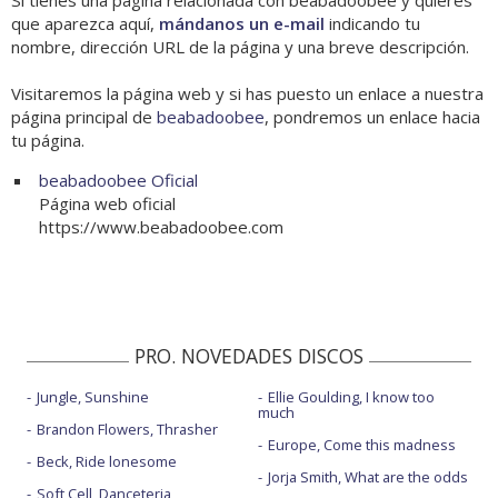
Si tienes una página relacionada con beabadoobee y quieres
que aparezca aquí,
mándanos un e-mail
indicando tu
nombre, dirección URL de la página y una breve descripción.
Visitaremos la página web y si has puesto un enlace a nuestra
página principal de
beabadoobee
, pondremos un enlace hacia
tu página.
beabadoobee Oficial
Página web oficial
https://www.beabadoobee.com
PRO. NOVEDADES DISCOS
Jungle, Sunshine
Ellie Goulding, I know too
much
Brandon Flowers, Thrasher
Europe, Come this madness
Beck, Ride lonesome
Jorja Smith, What are the odds
Soft Cell, Danceteria