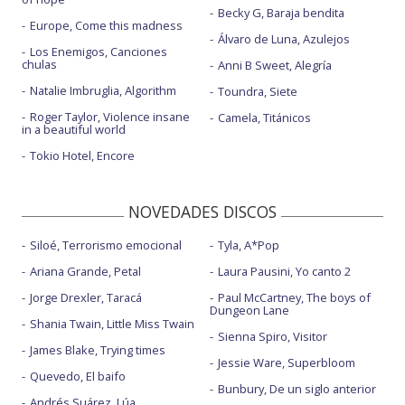
Becky G, Baraja bendita
Europe, Come this madness
Álvaro de Luna, Azulejos
Los Enemigos, Canciones
chulas
Anni B Sweet, Alegría
Natalie Imbruglia, Algorithm
Toundra, Siete
Roger Taylor, Violence insane
Camela, Titánicos
in a beautiful world
Tokio Hotel, Encore
NOVEDADES DISCOS
Siloé, Terrorismo emocional
Tyla, A*Pop
Ariana Grande, Petal
Laura Pausini, Yo canto 2
Jorge Drexler, Taracá
Paul McCartney, The boys of
Dungeon Lane
Shania Twain, Little Miss Twain
Sienna Spiro, Visitor
James Blake, Trying times
Jessie Ware, Superbloom
Quevedo, El baifo
Bunbury, De un siglo anterior
Andrés Suárez, Lúa