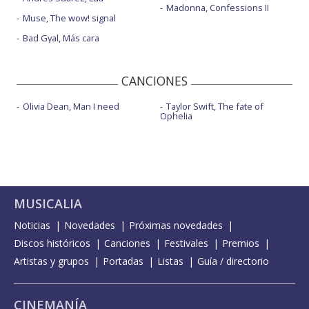
Madonna, Confessions II
Muse, The wow! signal
Bad Gyal, Más cara
CANCIONES
Olivia Dean, Man I need
Taylor Swift, The fate of
Ophelia
MUSICALIA
Noticias
Novedades
Próximas novedades
Discos históricos
Canciones
Festivales
Premios
Artistas y grupos
Portadas
Listas
Guía / directorio
CINEMANÍA