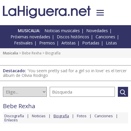
MUSICALIA:
Noticias musicales
Novedades
Próximas novedades
Discos históricos
Canciones
Festivales
Premios
Artistas
Portadas
Listas
Musicalia
>
Bebe Rexha
> Biografía
Destacado:
'You seem pretty sad for a girl so in love' es el tercer
álbum de Olivia Rodrigo
Bebe Rexha
Discografía
Noticias
Biografía
Fotos
Canciones
Enlaces