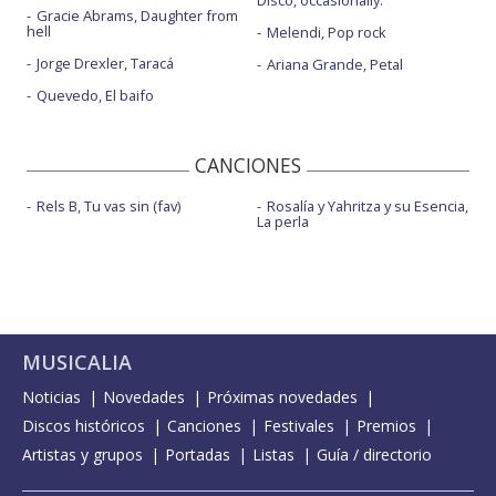
Disco, occasionally.
Gracie Abrams, Daughter from
hell
Melendi, Pop rock
Jorge Drexler, Taracá
Ariana Grande, Petal
Quevedo, El baifo
CANCIONES
Rels B, Tu vas sin (fav)
Rosalía y Yahritza y su Esencia,
La perla
MUSICALIA
Noticias
Novedades
Próximas novedades
Discos históricos
Canciones
Festivales
Premios
Artistas y grupos
Portadas
Listas
Guía / directorio