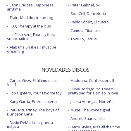
Leon Bridges, Happiness
Peter Gabriel, o/i
anytime
Soft Cell, Danceteria
Train, Mad dog in the fog
Pablo López, El cuatro
FLO, Therapy at the club
Camela, Titánicos
La Casa Azul, Fauna y flora
subacuática
Tove Lo, Estrus
Alabama Shakes, I must be
dreaming
NOVEDADES DISCOS
Carlos Vives, El último disco
Madonna, Confessions II
Vol. 1
Olivia Rodrigo, You seem
Foo Fighters, Your favorite toy
pretty sad for a girl so in love
Kany García, Puerta abierta
Julieta Venegas, Norteña
Paul McCartney, The boys of
Muse, The wow! signal
Dungeon Lane
Andrés Suárez, Lúa
David DeMaría, La puerta
mágica
Harry Styles, Kiss all the time.