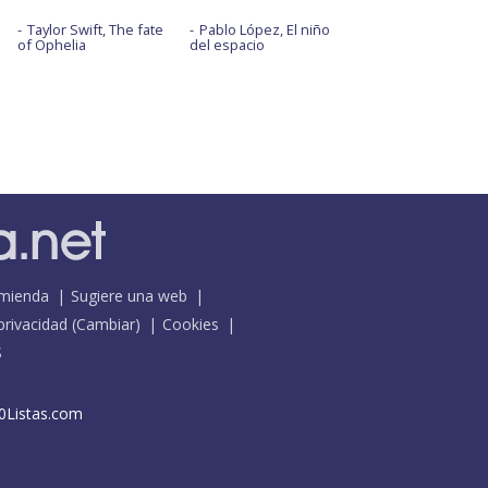
Taylor Swift, The fate
Pablo López, El niño
of Ophelia
del espacio
mienda
Sugiere una web
 privacidad
(
Cambiar
)
Cookies
S
0Listas.com