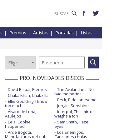
es
Premios
Artistas
Portadas
Listas
PRO. NOVEDADES DISCOS
David Bisbal, Eternos
The Avalanches, No
bad memories
Chaka Khan, Chakzilla
Beck, Ride lonesome
Ellie Goulding, I know
too much
Jungle, Sunshine
Álvaro de Luna,
Interpol, This mirror
Azulejos
weighs a ton
Eels, Cookie
Sam Smith, Hazel
happened
eyes
Arde Bogotá,
Los Enemigos,
Manufacturas del club
Canciones chulas