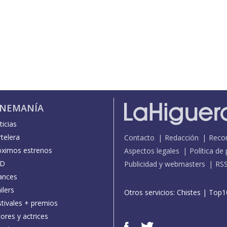
INEMANÍA
icias
telera
Contacto
Redacción
Reco
óximos estrenos
Aspectos legales
Política de
D
Publicidad y webmasters
RS
ances
ilers
Otros servicios:
Chistes
|
Top1
stivales + premios
ores y actrices