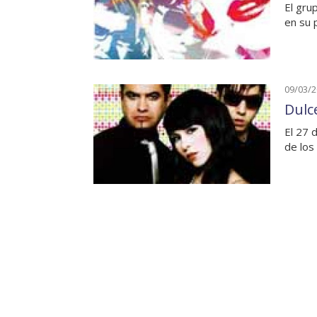
El gru
en su p
09/03/
Dulc
El 27 
de los