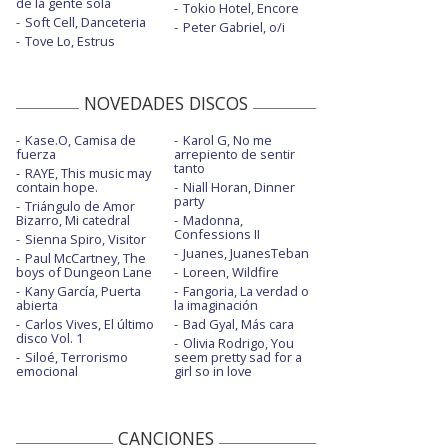
de la gente sola
Tokio Hotel, Encore
Soft Cell, Danceteria
Peter Gabriel, o/i
Tove Lo, Estrus
NOVEDADES DISCOS
Kase.O, Camisa de
Karol G, No me
fuerza
arrepiento de sentir
tanto
RAYE, This music may
contain hope.
Niall Horan, Dinner
party
Triángulo de Amor
Bizarro, Mi catedral
Madonna,
Confessions II
Sienna Spiro, Visitor
Juanes, JuanesTeban
Paul McCartney, The
boys of Dungeon Lane
Loreen, Wildfire
Kany García, Puerta
Fangoria, La verdad o
abierta
la imaginación
Carlos Vives, El último
Bad Gyal, Más cara
disco Vol. 1
Olivia Rodrigo, You
Siloé, Terrorismo
seem pretty sad for a
emocional
girl so in love
CANCIONES