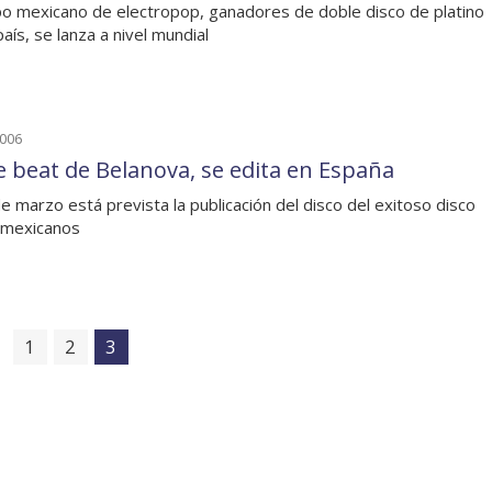
po mexicano de electropop, ganadores de doble disco de platino
aís, se lanza a nivel mundial
2006
e beat de Belanova, se edita en España
de marzo está prevista la publicación del disco del exitoso disco
 mexicanos
1
2
3