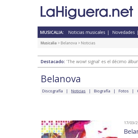
MUSICALIA:
Noticias musicales
Novedades
Musicalia
>
Belanova
> Noticias
Destacado:
'The wow! signal' es el décimo álb
Belanova
Discografía
Noticias
Biografía
Fotos
17/03/
Bela