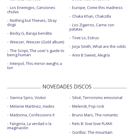
Los Enemigos, Canciones
Europe, Come this madness
chulas
Chaka Khan, Chakzilla
Nothing but Thieves, Stray
dogs
Los Zigarros, Carne con
patatas
Becky G, Baraja bendita
Tove Lo, Estrus
Weezer, Weezer (Gold album)
Jorja Smith, What are the odds
The Script, The user's guide to
being human
Anni B Sweet, Alegría
Interpol, This mirror weighs a
ton
NOVEDADES DISCOS
Sienna Spiro, Visitor
Siloé, Terrorismo emocional
Melanie Martinez, Hades
Melendi, Pop rock
Madonna, Confessions II
Bruno Mars, The romantic
Fangoria, La verdad o la
Rels B: love love FLAKK
imaginación
Gorillaz, The mountain