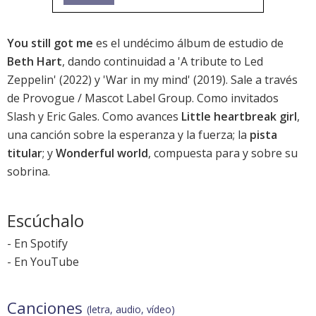
You still got me
es el undécimo álbum de estudio de
Beth Hart
, dando continuidad a 'A tribute to Led
Zeppelin' (2022) y '
War in my mind
' (2019). Sale a través
de Provogue / Mascot Label Group. Como invitados
Slash y Eric Gales. Como avances
Little heartbreak girl
,
una canción sobre la esperanza y la fuerza; la
pista
titular
; y
Wonderful world
, compuesta para y sobre su
sobrina.
Escúchalo
-
En Spotify
-
En YouTube
Canciones
(letra, audio, vídeo)