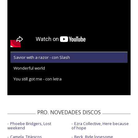
Savior with a razor - con Slash
Wonderful world
You still got me - con letra
PRO. NOVEDADES DISCOS
Phoebe Bridgers, Lost
Ezra Collective, Here because
weekend
of hope
Camela, Titánicos
Beck, Ride lonesome