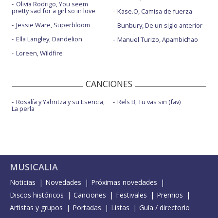
Olivia Rodrigo, You seem
pretty sad for a girl so in love
Kase.O, Camisa de fuerza
Jessie Ware, Superbloom
Bunbury, De un siglo anterior
Ella Langley, Dandelion
Manuel Turizo, Apambichao
Loreen, Wildfire
CANCIONES
Rosalía y Yahritza y su Esencia,
Rels B, Tu vas sin (fav)
La perla
MUSICALIA
Noticias
Novedades
Próximas novedades
Discos históricos
Canciones
Festivales
Premios
Artistas y grupos
Portadas
Listas
Guía / directorio