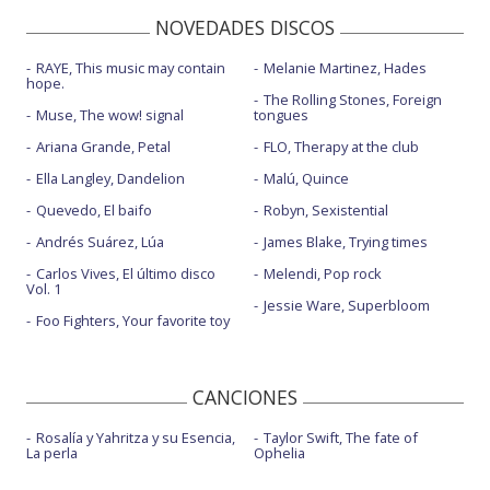
NOVEDADES DISCOS
RAYE, This music may contain
Melanie Martinez, Hades
hope.
The Rolling Stones, Foreign
Muse, The wow! signal
tongues
Ariana Grande, Petal
FLO, Therapy at the club
Ella Langley, Dandelion
Malú, Quince
Quevedo, El baifo
Robyn, Sexistential
Andrés Suárez, Lúa
James Blake, Trying times
Carlos Vives, El último disco
Melendi, Pop rock
Vol. 1
Jessie Ware, Superbloom
Foo Fighters, Your favorite toy
CANCIONES
Rosalía y Yahritza y su Esencia,
Taylor Swift, The fate of
La perla
Ophelia