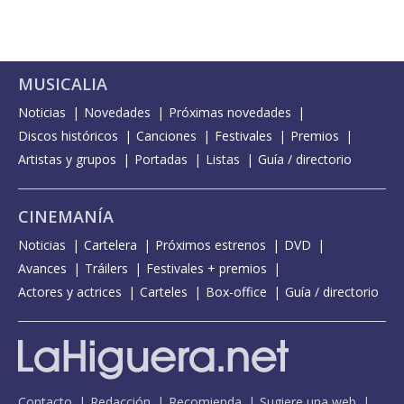
MUSICALIA
Noticias
Novedades
Próximas novedades
Discos históricos
Canciones
Festivales
Premios
Artistas y grupos
Portadas
Listas
Guía / directorio
CINEMANÍA
Noticias
Cartelera
Próximos estrenos
DVD
Avances
Tráilers
Festivales + premios
Actores y actrices
Carteles
Box-office
Guía / directorio
Contacto
Redacción
Recomienda
Sugiere una web