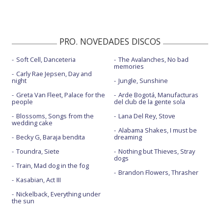
PRO. NOVEDADES DISCOS
Soft Cell, Danceteria
The Avalanches, No bad
memories
Carly Rae Jepsen, Day and
night
Jungle, Sunshine
Greta Van Fleet, Palace for the
Arde Bogotá, Manufacturas
people
del club de la gente sola
Blossoms, Songs from the
Lana Del Rey, Stove
wedding cake
Alabama Shakes, I must be
Becky G, Baraja bendita
dreaming
Toundra, Siete
Nothing but Thieves, Stray
dogs
Train, Mad dog in the fog
Brandon Flowers, Thrasher
Kasabian, Act III
Nickelback, Everything under
the sun