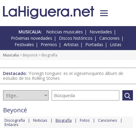
MUSICALIA:
Noticias musicales
Novedades
Próximas novedades
Discos históricos
Canciones
Festivales
Premios
Artistas
Portadas
Listas
Musicalia
>
Beyoncé
> Biografía
Destacado:
'Foreign tongues' es el vigesimoquinto álbum de
estudio de los Rolling Stones
Beyoncé
Discografía
Noticias
Biografía
Fotos
Canciones
Enlaces