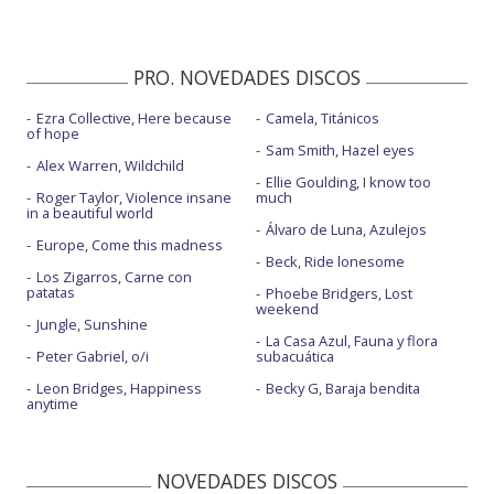
PRO. NOVEDADES DISCOS
Ezra Collective, Here because
Camela, Titánicos
of hope
Sam Smith, Hazel eyes
Alex Warren, Wildchild
Ellie Goulding, I know too
Roger Taylor, Violence insane
much
in a beautiful world
Álvaro de Luna, Azulejos
Europe, Come this madness
Beck, Ride lonesome
Los Zigarros, Carne con
patatas
Phoebe Bridgers, Lost
weekend
Jungle, Sunshine
La Casa Azul, Fauna y flora
Peter Gabriel, o/i
subacuática
Leon Bridges, Happiness
Becky G, Baraja bendita
anytime
NOVEDADES DISCOS