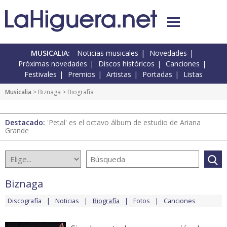
MUSICALIA:
Noticias musicales
Novedades
Próximas novedades
Discos históricos
Canciones
Festivales
Premios
Artistas
Portadas
Listas
Musicalia
>
Biznaga
> Biografía
Destacado:
'Petal' es el octavo álbum de estudio de Ariana
Grande
Biznaga
Discografía
Noticias
Biografía
Fotos
Canciones