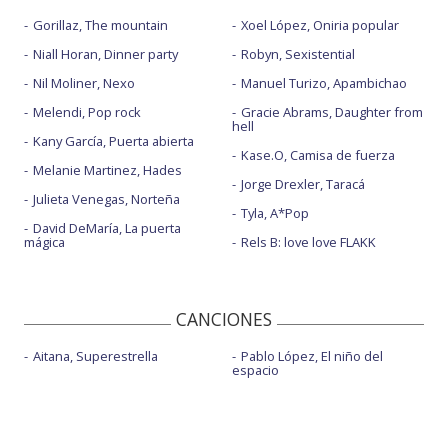
Gorillaz, The mountain
Xoel López, Oniria popular
Niall Horan, Dinner party
Robyn, Sexistential
Nil Moliner, Nexo
Manuel Turizo, Apambichao
Melendi, Pop rock
Gracie Abrams, Daughter from
hell
Kany García, Puerta abierta
Kase.O, Camisa de fuerza
Melanie Martinez, Hades
Jorge Drexler, Taracá
Julieta Venegas, Norteña
Tyla, A*Pop
David DeMaría, La puerta
mágica
Rels B: love love FLAKK
CANCIONES
Aitana, Superestrella
Pablo López, El niño del
espacio