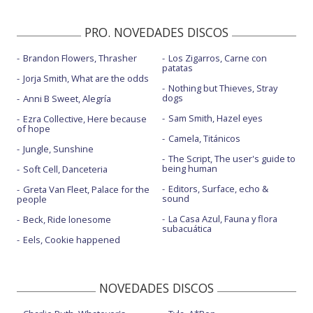
PRO. NOVEDADES DISCOS
Brandon Flowers, Thrasher
Los Zigarros, Carne con
patatas
Jorja Smith, What are the odds
Nothing but Thieves, Stray
dogs
Anni B Sweet, Alegría
Sam Smith, Hazel eyes
Ezra Collective, Here because
of hope
Camela, Titánicos
Jungle, Sunshine
The Script, The user's guide to
being human
Soft Cell, Danceteria
Editors, Surface, echo &
Greta Van Fleet, Palace for the
sound
people
La Casa Azul, Fauna y flora
Beck, Ride lonesome
subacuática
Eels, Cookie happened
NOVEDADES DISCOS