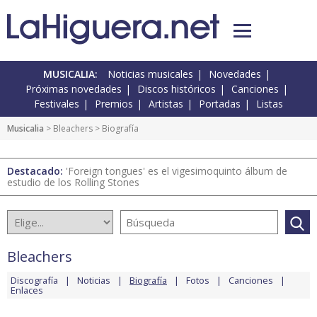
MUSICALIA:
Noticias musicales
Novedades
Próximas novedades
Discos históricos
Canciones
Festivales
Premios
Artistas
Portadas
Listas
Musicalia
>
Bleachers
> Biografía
Destacado:
'Foreign tongues' es el vigesimoquinto álbum de
estudio de los Rolling Stones
Bleachers
Discografía
Noticias
Biografía
Fotos
Canciones
Enlaces