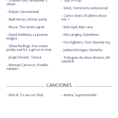
Charlie Puth, Whatever's
Tyla, A*Pop
clever
Siloé, Terrorismo emocional
Robyn, Sexistential
Carlos Vives, El último disco
Niall Horan, Dinner party
Vol. 1
Muse, The wow! signal
Bad Gyal, Más cara
David DeMaría, La puerta
Ella Langley, Dandelion
mágica
Foo Fighters, Your favorite toy
Olivia Rodrigo, You seem
pretty sad for a girl so in love
Julieta Venegas, Norteña
Jorge Drexler, Taracá
Triángulo de Amor Bizarro, Mi
catedral
Manuel Carrasco, Pueblo
salvaje I
CANCIONES
Rels B, Tu vas sin (fav)
Aitana, Superestrella