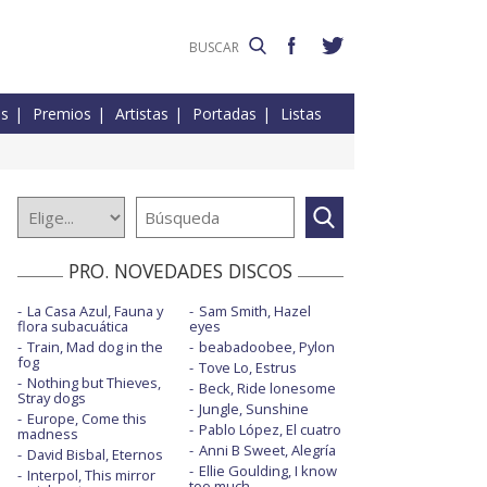
es
Premios
Artistas
Portadas
Listas
PRO. NOVEDADES DISCOS
La Casa Azul, Fauna y
Sam Smith, Hazel
flora subacuática
eyes
Train, Mad dog in the
beabadoobee, Pylon
fog
Tove Lo, Estrus
Nothing but Thieves,
Beck, Ride lonesome
Stray dogs
Jungle, Sunshine
Europe, Come this
Pablo López, El cuatro
madness
Anni B Sweet, Alegría
David Bisbal, Eternos
Ellie Goulding, I know
Interpol, This mirror
too much