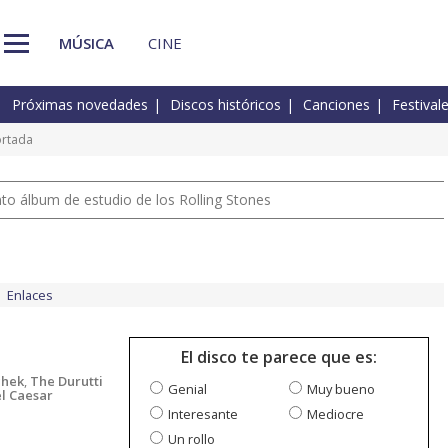
MÚSICA
CINE
Próximas novedades
Discos históricos
Canciones
Festival
ortada
nto álbum de estudio de los Rolling Stones
Enlaces
El disco te parece que es:
chek
,
The Durutti
Genial
Muy bueno
l Caesar
Interesante
Mediocre
Un rollo