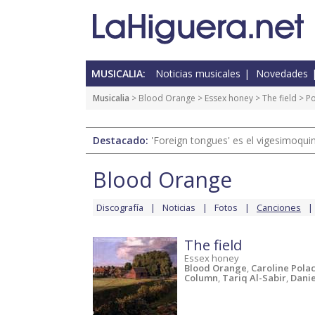
MUSICALIA:
Noticias musicales
Novedades
Musicalia
>
Blood Orange
>
Essex honey
>
The field
> P
Destacado:
'Foreign tongues' es el vigesimoqui
Blood Orange
Discografía
Noticias
Fotos
Canciones
The field
Essex honey
Blood Orange
,
Caroline Pola
Column
,
Tariq Al-Sabir
,
Danie