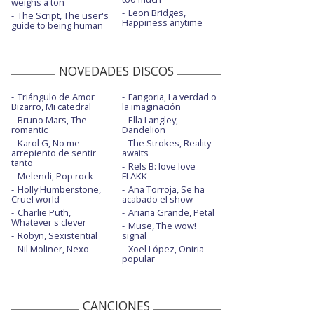
weighs a ton
Leon Bridges,
The Script, The user's
Happiness anytime
guide to being human
NOVEDADES DISCOS
Triángulo de Amor
Fangoria, La verdad o
Bizarro, Mi catedral
la imaginación
Bruno Mars, The
Ella Langley,
romantic
Dandelion
Karol G, No me
The Strokes, Reality
arrepiento de sentir
awaits
tanto
Rels B: love love
Melendi, Pop rock
FLAKK
Holly Humberstone,
Ana Torroja, Se ha
Cruel world
acabado el show
Charlie Puth,
Ariana Grande, Petal
Whatever's clever
Muse, The wow!
Robyn, Sexistential
signal
Nil Moliner, Nexo
Xoel López, Oniria
popular
CANCIONES