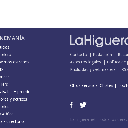
INEMANÍA
icias
telera
Contacto
Redacción
Reco
óximos estrenos
Aspectos legales
Política de
D
Publicidad y webmasters
RS
ances
ilers
Otros servicios:
Chistes
|
Top1
stivales + premios
ores y actrices
teles
x-office
LaHiguera.net. Todos los dere
a / directorio