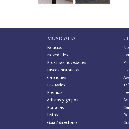
MUSICALIA
C
Noticias
Not
Novedades
Car
Próximas novedades
Pr
Discos históricos
DV
Canciones
Av
Festivales
Trá
Premios
Fe
Artistas y grupos
Act
Portadas
Car
Listas
Bo
Guía / directorio
Guí