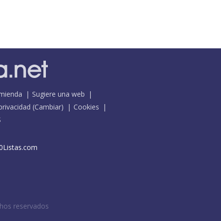
mienda
Sugiere una web
 privacidad
(
Cambiar
)
Cookies
S
0Listas.com
chos reservados