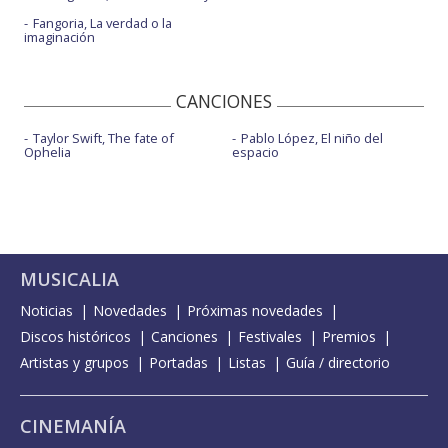
Fangoria, La verdad o la
imaginación
CANCIONES
Taylor Swift, The fate of
Pablo López, El niño del
Ophelia
espacio
MUSICALIA
Noticias
Novedades
Próximas novedades
Discos históricos
Canciones
Festivales
Premios
Artistas y grupos
Portadas
Listas
Guía / directorio
CINEMANÍA