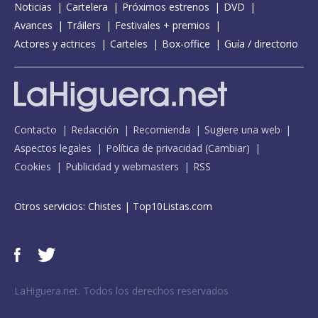
Noticias
Cartelera
Próximos estrenos
DVD
Avances
Tráilers
Festivales + premios
Actores y actrices
Carteles
Box-office
Guía / directorio
Contacto
Redacción
Recomienda
Sugiere una web
Aspectos legales
Política de privacidad
(
Cambiar
)
Cookies
Publicidad y webmasters
RSS
Otros servicios:
Chistes
|
Top10Listas.com
LaHiguera.net. Todos los derechos reservados