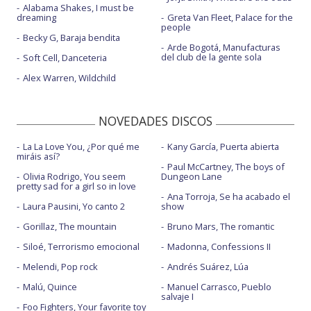
Alabama Shakes, I must be
dreaming
Greta Van Fleet, Palace for the
people
Becky G, Baraja bendita
Arde Bogotá, Manufacturas
del club de la gente sola
Soft Cell, Danceteria
Alex Warren, Wildchild
NOVEDADES DISCOS
La La Love You, ¿Por qué me
Kany García, Puerta abierta
miráis así?
Paul McCartney, The boys of
Olivia Rodrigo, You seem
Dungeon Lane
pretty sad for a girl so in love
Ana Torroja, Se ha acabado el
Laura Pausini, Yo canto 2
show
Gorillaz, The mountain
Bruno Mars, The romantic
Siloé, Terrorismo emocional
Madonna, Confessions II
Melendi, Pop rock
Andrés Suárez, Lúa
Malú, Quince
Manuel Carrasco, Pueblo
salvaje I
Foo Fighters, Your favorite toy