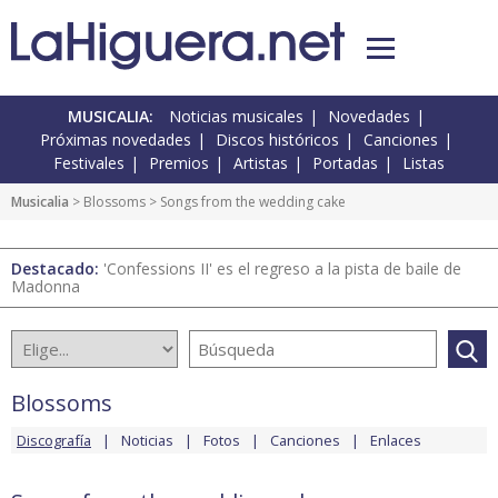
MUSICALIA:
Noticias musicales
Novedades
Próximas novedades
Discos históricos
Canciones
Festivales
Premios
Artistas
Portadas
Listas
Musicalia
>
Blossoms
> Songs from the wedding cake
Destacado:
'Confessions II' es el regreso a la pista de baile de
Madonna
Blossoms
Discografía
Noticias
Fotos
Canciones
Enlaces