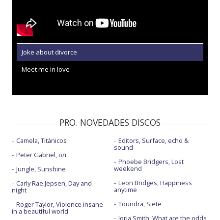
Joke about divorce
Meet me in love
PRO. NOVEDADES DISCOS
Camela, Titánicos
Editors, Surface, echo &
sound
Peter Gabriel, o/i
Phoebe Bridgers, Lost
weekend
Jungle, Sunshine
Leon Bridges, Happiness
Carly Rae Jepsen, Day and
anytime
night
Toundra, Siete
Roger Taylor, Violence insane
in a beautiful world
Jorja Smith, What are the odds