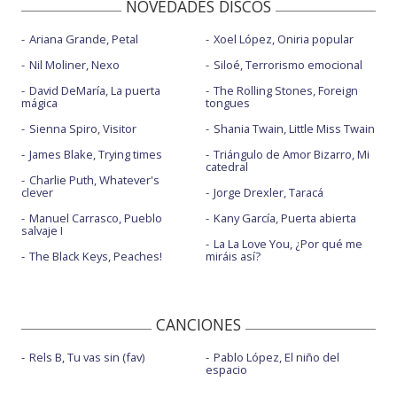
NOVEDADES DISCOS
Ariana Grande, Petal
Xoel López, Oniria popular
Nil Moliner, Nexo
Siloé, Terrorismo emocional
David DeMaría, La puerta
The Rolling Stones, Foreign
mágica
tongues
Sienna Spiro, Visitor
Shania Twain, Little Miss Twain
James Blake, Trying times
Triángulo de Amor Bizarro, Mi
catedral
Charlie Puth, Whatever's
clever
Jorge Drexler, Taracá
Manuel Carrasco, Pueblo
Kany García, Puerta abierta
salvaje I
La La Love You, ¿Por qué me
The Black Keys, Peaches!
miráis así?
CANCIONES
Rels B, Tu vas sin (fav)
Pablo López, El niño del
espacio