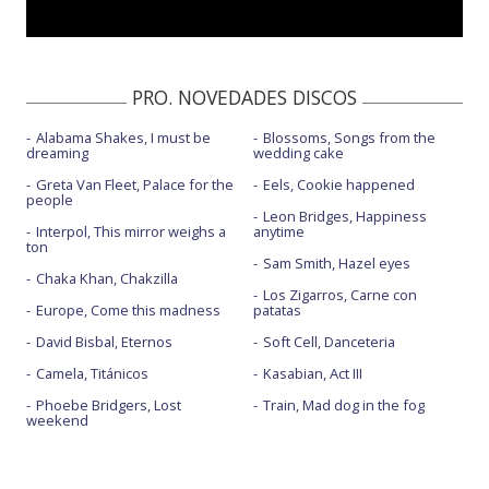
PRO. NOVEDADES DISCOS
Alabama Shakes, I must be
Blossoms, Songs from the
dreaming
wedding cake
Greta Van Fleet, Palace for the
Eels, Cookie happened
people
Leon Bridges, Happiness
Interpol, This mirror weighs a
anytime
ton
Sam Smith, Hazel eyes
Chaka Khan, Chakzilla
Los Zigarros, Carne con
Europe, Come this madness
patatas
David Bisbal, Eternos
Soft Cell, Danceteria
Camela, Titánicos
Kasabian, Act III
Phoebe Bridgers, Lost
Train, Mad dog in the fog
weekend