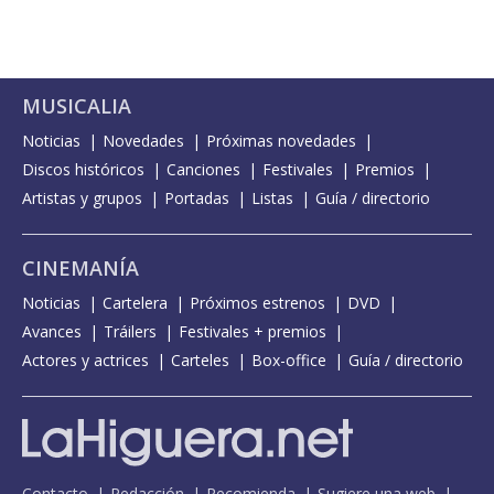
MUSICALIA
Noticias
Novedades
Próximas novedades
Discos históricos
Canciones
Festivales
Premios
Artistas y grupos
Portadas
Listas
Guía / directorio
CINEMANÍA
Noticias
Cartelera
Próximos estrenos
DVD
Avances
Tráilers
Festivales + premios
Actores y actrices
Carteles
Box-office
Guía / directorio
Contacto
Redacción
Recomienda
Sugiere una web