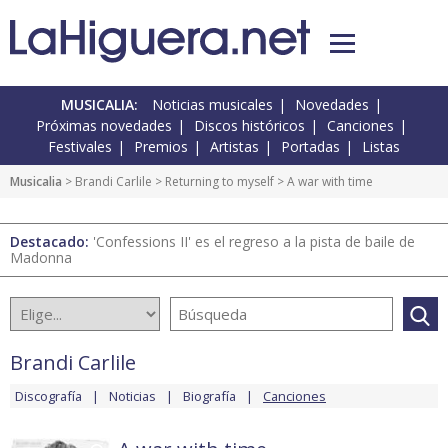
MUSICALIA:
Noticias musicales
Novedades
Próximas novedades
Discos históricos
Canciones
Festivales
Premios
Artistas
Portadas
Listas
Musicalia
>
Brandi Carlile
>
Returning to myself
> A war with time
Destacado:
'Confessions II' es el regreso a la pista de baile de
Madonna
Brandi Carlile
Discografía
Noticias
Biografía
Canciones