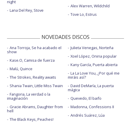
night
Alex Warren, Wildchild
Lana Del Rey, Stove
Tove Lo, Estrus
NOVEDADES DISCOS
Ana Torroja, Se ha acabado el
Julieta Venegas, Norteña
show
Xoel López, Oniria popular
Kase.O, Camisa de fuerza
Kany García, Puerta abierta
Malú, Quince
La La Love You, ¿Por qué me
The Strokes, Reality awaits
miráis así?
Shania Twain, Little Miss Twain
David DeMaría, La puerta
mágica
Fangoria, La verdad o la
imaginación
Quevedo, El baifo
Gracie Abrams, Daughter from
Madonna, Confessions II
hell
Andrés Suárez, Lúa
The Black Keys, Peaches!