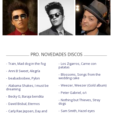
PRO. NOVEDADES DISCOS
Train, Mad dog in the fog
Los Zigarros, Carne con
patatas
Anni B Sweet, Alegría
Blossoms, Songs from the
wedding cake
beabadoobee, Pylon
Weezer, Weezer (Gold album)
Alabama Shakes, I must be
dreaming
Peter Gabriel, o/i
Becky G, Baraja bendita
Nothing but Thieves, Stray
dogs
David Bisbal, Eternos
Sam Smith, Hazel eyes
Carly Rae Jepsen, Day and