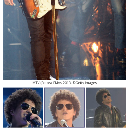
MTV
(
Fotos
). EMAs 2013. ©Getty Images