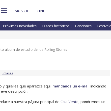
MÚSICA
CINE
Próximas novedades
Discos históricos
Canciones
Festival
nto álbum de estudio de los Rolling Stones
Enlaces
to y quieres que aparezca aquí,
mándanos un e-mail
indicando
reve descripción.
enlace a nuestra página principal de
Cala Vento
, pondremos un