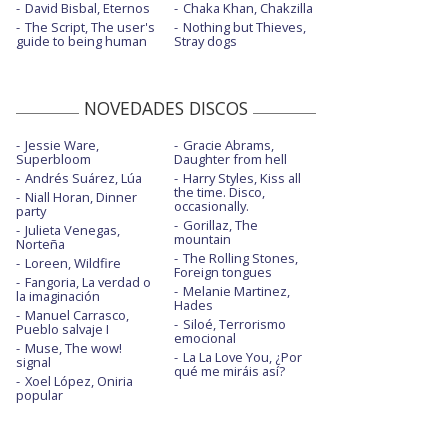
David Bisbal, Eternos
Chaka Khan, Chakzilla
The Script, The user's
Nothing but Thieves,
guide to being human
Stray dogs
NOVEDADES DISCOS
Jessie Ware,
Gracie Abrams,
Superbloom
Daughter from hell
Andrés Suárez, Lúa
Harry Styles, Kiss all
the time. Disco,
Niall Horan, Dinner
occasionally.
party
Gorillaz, The
Julieta Venegas,
mountain
Norteña
The Rolling Stones,
Loreen, Wildfire
Foreign tongues
Fangoria, La verdad o
Melanie Martinez,
la imaginación
Hades
Manuel Carrasco,
Siloé, Terrorismo
Pueblo salvaje I
emocional
Muse, The wow!
La La Love You, ¿Por
signal
qué me miráis así?
Xoel López, Oniria
popular