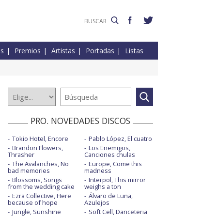
es
Premios
Artistas
Portadas
Listas
PRO. NOVEDADES DISCOS
Tokio Hotel, Encore
Pablo López, El cuatro
Brandon Flowers,
Los Enemigos,
Thrasher
Canciones chulas
The Avalanches, No
Europe, Come this
bad memories
madness
Blossoms, Songs
Interpol, This mirror
from the wedding cake
weighs a ton
Ezra Collective, Here
Álvaro de Luna,
because of hope
Azulejos
Jungle, Sunshine
Soft Cell, Danceteria