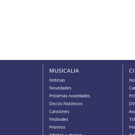
MUSICALIA
C
Noticias
Not
Novedades
Car
Próximas novedades
Pr
Discos históricos
DV
Canciones
Av
Festivales
Trá
Premios
Fe
Artistas y grupos
Act