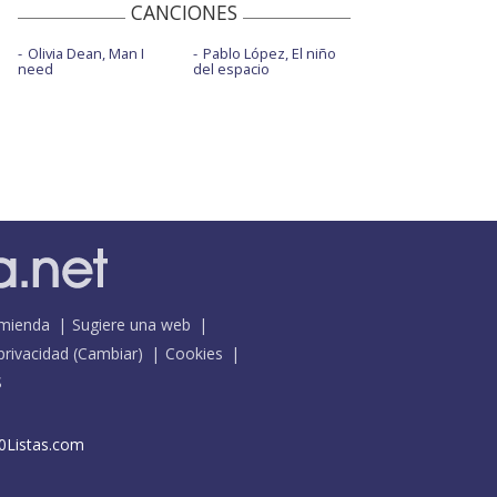
CANCIONES
Olivia Dean, Man I
Pablo López, El niño
need
del espacio
mienda
Sugiere una web
 privacidad
(
Cambiar
)
Cookies
S
0Listas.com