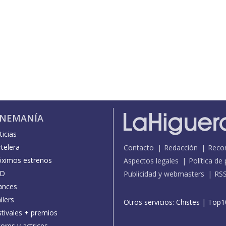
INEMANÍA
icias
telera
Contacto
Redacción
Reco
óximos estrenos
Aspectos legales
Política de
D
Publicidad y webmasters
RS
ances
ilers
Otros servicios:
Chistes
|
Top1
stivales + premios
ores y actrices