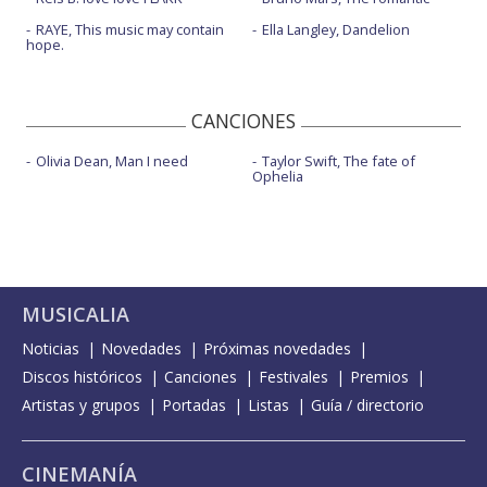
RAYE, This music may contain
Ella Langley, Dandelion
hope.
CANCIONES
Olivia Dean, Man I need
Taylor Swift, The fate of
Ophelia
MUSICALIA
Noticias
Novedades
Próximas novedades
Discos históricos
Canciones
Festivales
Premios
Artistas y grupos
Portadas
Listas
Guía / directorio
CINEMANÍA