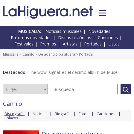
MUSICALIA:
Noticias musicales
Novedades
Próximas novedades
Discos históricos
Canciones
Festivales
Premios
Artistas
Portadas
Listas
Musicalia
>
Camilo
>
De adentro pa afuera
> Portada
Destacado:
'The wow! signal' es el décimo álbum de Muse
Camilo
Discografía
Noticias
Biografía
Fotos
Canciones
Enlaces
De adentro pa afuera