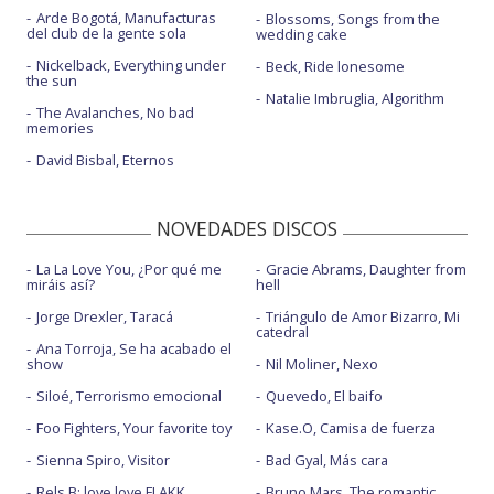
Arde Bogotá, Manufacturas
Blossoms, Songs from the
del club de la gente sola
wedding cake
Nickelback, Everything under
Beck, Ride lonesome
the sun
Natalie Imbruglia, Algorithm
The Avalanches, No bad
memories
David Bisbal, Eternos
NOVEDADES DISCOS
La La Love You, ¿Por qué me
Gracie Abrams, Daughter from
miráis así?
hell
Jorge Drexler, Taracá
Triángulo de Amor Bizarro, Mi
catedral
Ana Torroja, Se ha acabado el
show
Nil Moliner, Nexo
Siloé, Terrorismo emocional
Quevedo, El baifo
Foo Fighters, Your favorite toy
Kase.O, Camisa de fuerza
Sienna Spiro, Visitor
Bad Gyal, Más cara
Rels B: love love FLAKK
Bruno Mars, The romantic