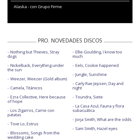
Alaska - con Grupo Firme
PRO. NOVEDADES DISCOS
Nothing but Thieves, Stray
Ellie Goulding, I know too
dogs
much
Nickelback, Everything under
Eels, Cookie happened
the sun
Jungle, Sunshine
Weezer, Weezer (Gold album)
Carly Rae Jepsen, Day and
Camela, Titánicos
night
Ezra Collective, Here because
Toundra, Siete
of hope
La Casa Azul, Fauna y flora
Los Zigarros, Carne con
subacuática
patatas
Jorja Smith, What are the odds
Tove Lo, Estrus
Sam Smith, Hazel eyes
Blossoms, Songs from the
wedding cake