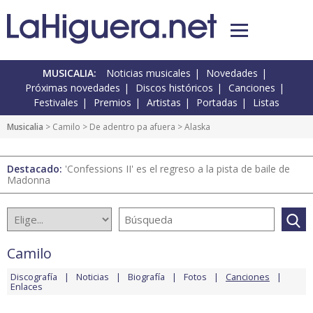
MUSICALIA:
Noticias musicales
Novedades
Próximas novedades
Discos históricos
Canciones
Festivales
Premios
Artistas
Portadas
Listas
Musicalia
>
Camilo
>
De adentro pa afuera
> Alaska
Destacado:
'Confessions II' es el regreso a la pista de baile de
Madonna
Camilo
Discografía
Noticias
Biografía
Fotos
Canciones
Enlaces