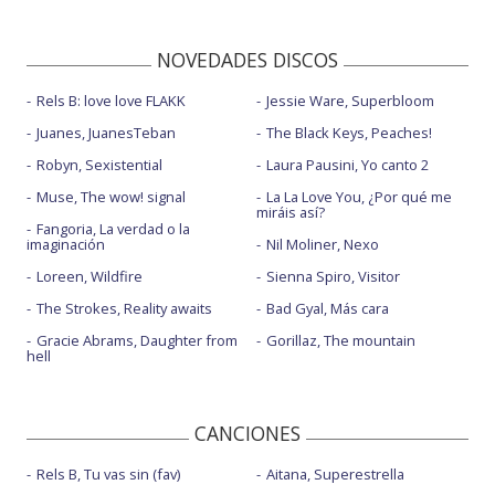
NOVEDADES DISCOS
Rels B: love love FLAKK
Jessie Ware, Superbloom
Juanes, JuanesTeban
The Black Keys, Peaches!
Robyn, Sexistential
Laura Pausini, Yo canto 2
Muse, The wow! signal
La La Love You, ¿Por qué me
miráis así?
Fangoria, La verdad o la
imaginación
Nil Moliner, Nexo
Loreen, Wildfire
Sienna Spiro, Visitor
The Strokes, Reality awaits
Bad Gyal, Más cara
Gracie Abrams, Daughter from
Gorillaz, The mountain
hell
CANCIONES
Rels B, Tu vas sin (fav)
Aitana, Superestrella