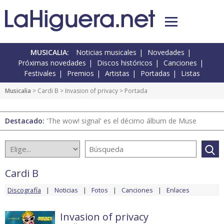
MUSICALIA:
Noticias musicales
Novedades
Próximas novedades
Discos históricos
Canciones
Festivales
Premios
Artistas
Portadas
Listas
Musicalia
>
Cardi B
>
Invasion of privacy
> Portada
Destacado:
'The wow! signal' es el décimo álbum de Muse
Cardi B
Discografía
Noticias
Fotos
Canciones
Enlaces
Invasion of privacy