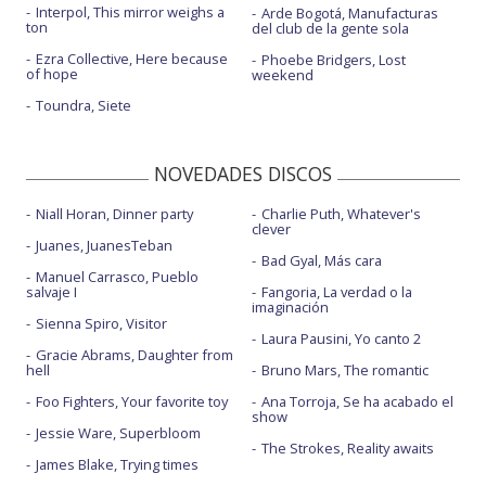
Interpol, This mirror weighs a
Arde Bogotá, Manufacturas
ton
del club de la gente sola
Ezra Collective, Here because
Phoebe Bridgers, Lost
of hope
weekend
Toundra, Siete
NOVEDADES DISCOS
Niall Horan, Dinner party
Charlie Puth, Whatever's
clever
Juanes, JuanesTeban
Bad Gyal, Más cara
Manuel Carrasco, Pueblo
salvaje I
Fangoria, La verdad o la
imaginación
Sienna Spiro, Visitor
Laura Pausini, Yo canto 2
Gracie Abrams, Daughter from
hell
Bruno Mars, The romantic
Foo Fighters, Your favorite toy
Ana Torroja, Se ha acabado el
show
Jessie Ware, Superbloom
The Strokes, Reality awaits
James Blake, Trying times