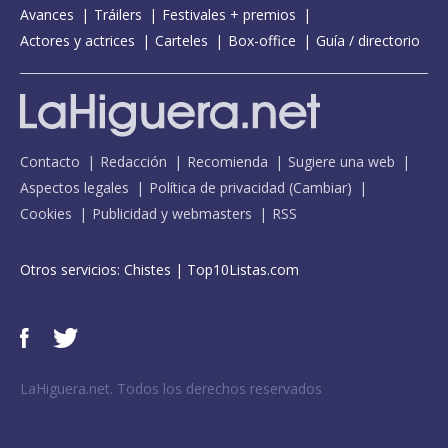
Avances
Tráilers
Festivales + premios
Actores y actrices
Carteles
Box-office
Guía / directorio
Contacto
Redacción
Recomienda
Sugiere una web
Aspectos legales
Política de privacidad
(
Cambiar
)
Cookies
Publicidad y webmasters
RSS
Otros servicios:
Chistes
|
Top10Listas.com
LaHiguera.net. Todos los derechos reservados