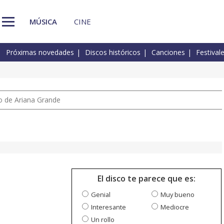
MÚSICA
CINE
Próximas novedades
Discos históricos
Canciones
Festival
io de Ariana Grande
El disco te parece que es:
Genial
Muy bueno
Interesante
Mediocre
Un rollo