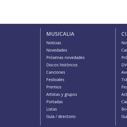
MUSICALIA
C
Noticias
Not
Novedades
Car
Próximas novedades
Pr
Discos históricos
DV
Canciones
Av
Festivales
Trá
Premios
Fe
Artistas y grupos
Act
Portadas
Car
Listas
Bo
Guía / directorio
Guí