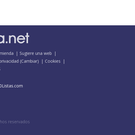
mienda
Sugiere una web
 privacidad
(
Cambiar
)
Cookies
S
0Listas.com
chos reservados