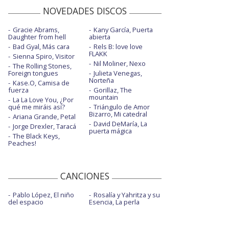
NOVEDADES DISCOS
Gracie Abrams,
Kany García, Puerta
Daughter from hell
abierta
Bad Gyal, Más cara
Rels B: love love
FLAKK
Sienna Spiro, Visitor
Nil Moliner, Nexo
The Rolling Stones,
Foreign tongues
Julieta Venegas,
Norteña
Kase.O, Camisa de
fuerza
Gorillaz, The
mountain
La La Love You, ¿Por
qué me miráis así?
Triángulo de Amor
Bizarro, Mi catedral
Ariana Grande, Petal
David DeMaría, La
Jorge Drexler, Taracá
puerta mágica
The Black Keys,
Peaches!
CANCIONES
Pablo López, El niño
Rosalía y Yahritza y su
del espacio
Esencia, La perla