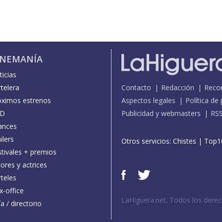
INEMANÍA
icias
telera
Contacto
Redacción
Reco
óximos estrenos
Aspectos legales
Política de
D
Publicidad y webmasters
RS
ances
ilers
Otros servicios:
Chistes
|
Top1
stivales + premios
ores y actrices
teles
x-office
LaHiguera.net. Todos los dere
a / directorio