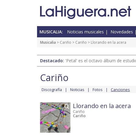
MUSICALIA:
Noticias musicales
Novedades
Musicalia
>
Cariño
>
Cariño
> Llorando en la acera
Destacado:
'Petal' es el octavo álbum de estud
Cariño
Discografía
Noticias
Fotos
Canciones
Llorando en la acera
Cariño
Cariño