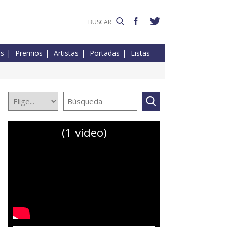
es
Premios
Artistas
Portadas
Listas
(1 vídeo)