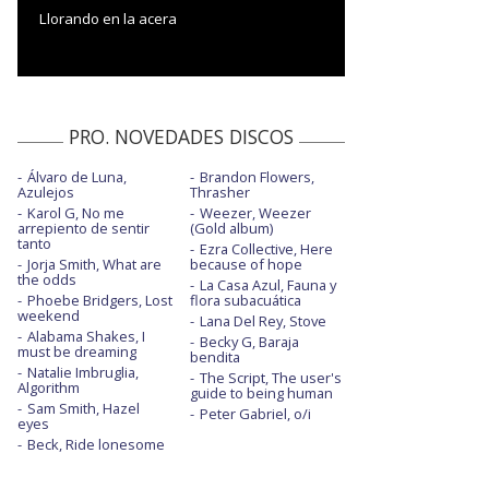
Llorando en la acera
PRO. NOVEDADES DISCOS
Álvaro de Luna,
Brandon Flowers,
Azulejos
Thrasher
Karol G, No me
Weezer, Weezer
arrepiento de sentir
(Gold album)
tanto
Ezra Collective, Here
Jorja Smith, What are
because of hope
the odds
La Casa Azul, Fauna y
Phoebe Bridgers, Lost
flora subacuática
weekend
Lana Del Rey, Stove
Alabama Shakes, I
Becky G, Baraja
must be dreaming
bendita
Natalie Imbruglia,
The Script, The user's
Algorithm
guide to being human
Sam Smith, Hazel
Peter Gabriel, o/i
eyes
Beck, Ride lonesome