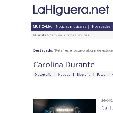
MUSICALIA:
Noticias musicales
Novedades
Musicalia
>
Carolina Durante
> Noticias
Destacado:
'Petal' es el octavo álbum de estud
Carolina Durante
Discografía
Noticias
Biografía
Fotos
26/04/
Cart