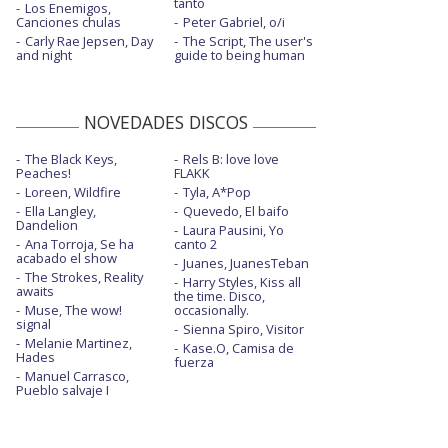
tanto
Los Enemigos,
Canciones chulas
Peter Gabriel, o/i
Carly Rae Jepsen, Day
The Script, The user's
and night
guide to being human
NOVEDADES DISCOS
The Black Keys,
Rels B: love love
Peaches!
FLAKK
Loreen, Wildfire
Tyla, A*Pop
Ella Langley,
Quevedo, El baifo
Dandelion
Laura Pausini, Yo
Ana Torroja, Se ha
canto 2
acabado el show
Juanes, JuanesTeban
The Strokes, Reality
Harry Styles, Kiss all
awaits
the time. Disco,
Muse, The wow!
occasionally.
signal
Sienna Spiro, Visitor
Melanie Martinez,
Kase.O, Camisa de
Hades
fuerza
Manuel Carrasco,
Pueblo salvaje I