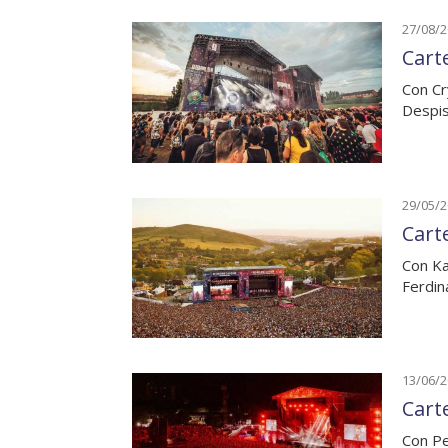
27/08/
Cart
Con Cr
Despis
29/05/
Cart
Con Ka
Ferdin
13/06/
Cart
Con Pe