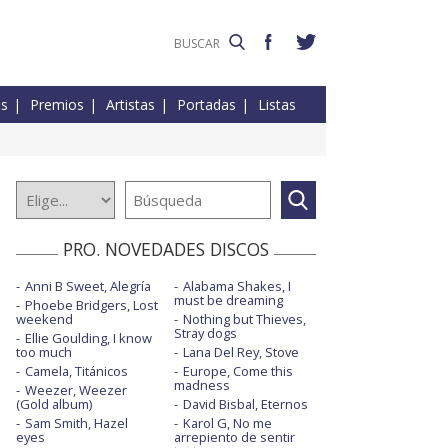
es
Premios
Artistas
Portadas
Listas
PRO. NOVEDADES DISCOS
Anni B Sweet, Alegría
Alabama Shakes, I
must be dreaming
Phoebe Bridgers, Lost
weekend
Nothing but Thieves,
Stray dogs
Ellie Goulding, I know
too much
Lana Del Rey, Stove
Camela, Titánicos
Europe, Come this
madness
Weezer, Weezer
(Gold album)
David Bisbal, Eternos
Sam Smith, Hazel
Karol G, No me
eyes
arrepiento de sentir