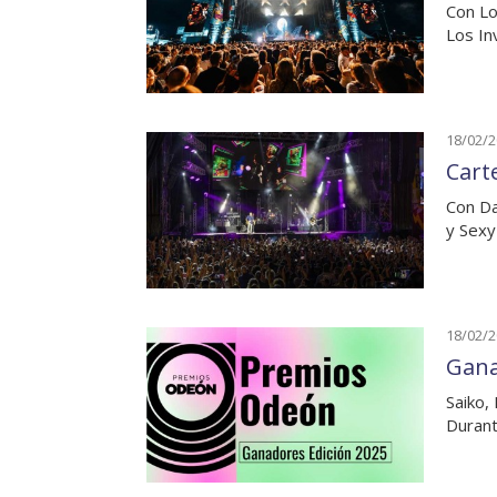
Con Lo
Los In
18/02/
Cart
Con Da
y Sexy
18/02/
Gana
Saiko,
Durant