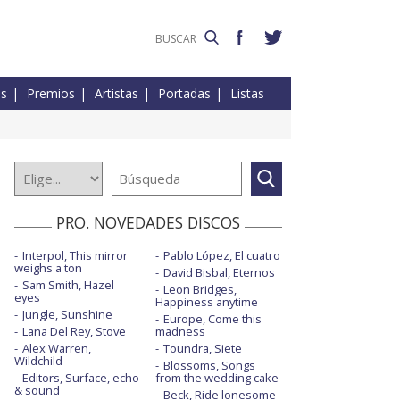
es
Premios
Artistas
Portadas
Listas
PRO. NOVEDADES DISCOS
Interpol, This mirror
Pablo López, El cuatro
weighs a ton
David Bisbal, Eternos
Sam Smith, Hazel
Leon Bridges,
eyes
Happiness anytime
Jungle, Sunshine
Europe, Come this
Lana Del Rey, Stove
madness
Alex Warren,
Toundra, Siete
Wildchild
Blossoms, Songs
Editors, Surface, echo
from the wedding cake
& sound
Beck, Ride lonesome