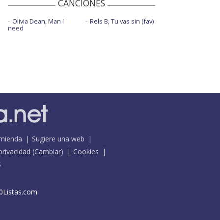
CANCIONES
Olivia Dean, Man I
Rels B, Tu vas sin (fav)
need
mienda
Sugiere una web
 privacidad
(
Cambiar
)
Cookies
S
0Listas.com