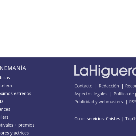
INEMANÍA
icias
telera
Contacto
Redacción
Reco
óximos estrenos
Aspectos legales
Política de
D
Publicidad y webmasters
RS
ances
ilers
Otros servicios:
Chistes
|
Top1
stivales + premios
ores y actrices