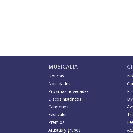
MUSICALIA
C
Noticias
Not
Novedades
Car
Próximas novedades
Pr
Discos históricos
DV
Canciones
Av
Festivales
Trá
Premios
Fe
Artistas y grupos
Act