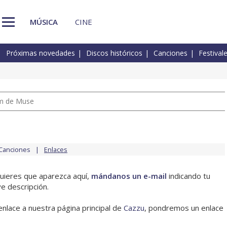
MÚSICA
CINE
Próximas novedades
Discos históricos
Canciones
Festival
um de Muse
Canciones
Enlaces
quieres que aparezca aquí,
mándanos un e-mail
indicando tu
e descripción.
enlace a nuestra página principal de
Cazzu
, pondremos un enlace