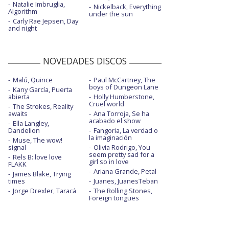
Natalie Imbruglia,
Nickelback, Everything
Algorithm
under the sun
Carly Rae Jepsen, Day
and night
NOVEDADES DISCOS
Malú, Quince
Paul McCartney, The
boys of Dungeon Lane
Kany García, Puerta
abierta
Holly Humberstone,
Cruel world
The Strokes, Reality
awaits
Ana Torroja, Se ha
acabado el show
Ella Langley,
Dandelion
Fangoria, La verdad o
la imaginación
Muse, The wow!
signal
Olivia Rodrigo, You
seem pretty sad for a
Rels B: love love
girl so in love
FLAKK
Ariana Grande, Petal
James Blake, Trying
times
Juanes, JuanesTeban
Jorge Drexler, Taracá
The Rolling Stones,
Foreign tongues