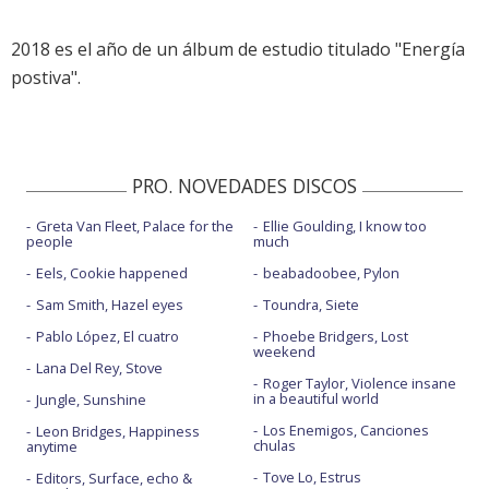
2018 es el año de un álbum de estudio titulado "Energía
postiva".
PRO. NOVEDADES DISCOS
Greta Van Fleet, Palace for the
Ellie Goulding, I know too
people
much
Eels, Cookie happened
beabadoobee, Pylon
Sam Smith, Hazel eyes
Toundra, Siete
Pablo López, El cuatro
Phoebe Bridgers, Lost
weekend
Lana Del Rey, Stove
Roger Taylor, Violence insane
in a beautiful world
Jungle, Sunshine
Los Enemigos, Canciones
Leon Bridges, Happiness
chulas
anytime
Tove Lo, Estrus
Editors, Surface, echo &