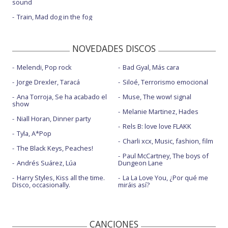
sound
Train, Mad dog in the fog
NOVEDADES DISCOS
Melendi, Pop rock
Bad Gyal, Más cara
Jorge Drexler, Taracá
Siloé, Terrorismo emocional
Ana Torroja, Se ha acabado el
Muse, The wow! signal
show
Melanie Martinez, Hades
Niall Horan, Dinner party
Rels B: love love FLAKK
Tyla, A*Pop
Charli xcx, Music, fashion, film
The Black Keys, Peaches!
Paul McCartney, The boys of
Andrés Suárez, Lúa
Dungeon Lane
Harry Styles, Kiss all the time.
La La Love You, ¿Por qué me
Disco, occasionally.
miráis así?
CANCIONES