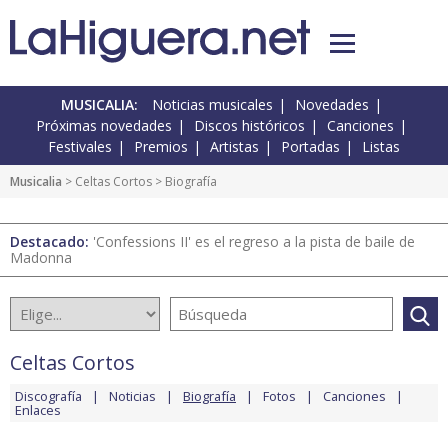
MUSICALIA:
Noticias musicales
Novedades
Próximas novedades
Discos históricos
Canciones
Festivales
Premios
Artistas
Portadas
Listas
Musicalia
>
Celtas Cortos
> Biografía
Destacado:
'Confessions II' es el regreso a la pista de baile de
Madonna
Celtas Cortos
Discografía
Noticias
Biografía
Fotos
Canciones
Enlaces