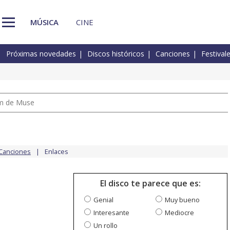
MÚSICA
CINE
Próximas novedades
Discos históricos
Canciones
Festival
um de Muse
Canciones
Enlaces
El disco te parece que es:
Genial
Muy bueno
Interesante
Mediocre
Un rollo