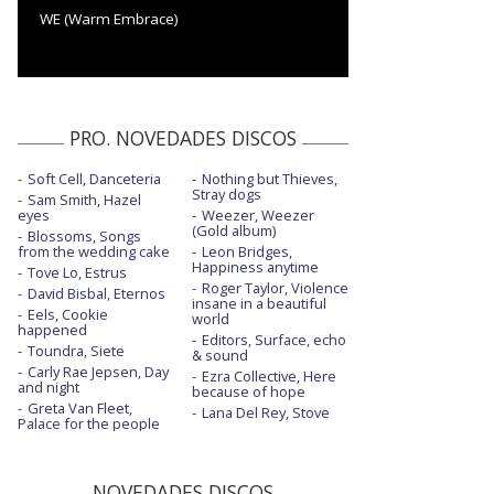
WE (Warm Embrace)
PRO. NOVEDADES DISCOS
Soft Cell, Danceteria
Nothing but Thieves,
Stray dogs
Sam Smith, Hazel
eyes
Weezer, Weezer
(Gold album)
Blossoms, Songs
from the wedding cake
Leon Bridges,
Happiness anytime
Tove Lo, Estrus
Roger Taylor, Violence
David Bisbal, Eternos
insane in a beautiful
Eels, Cookie
world
happened
Editors, Surface, echo
Toundra, Siete
& sound
Carly Rae Jepsen, Day
Ezra Collective, Here
and night
because of hope
Greta Van Fleet,
Lana Del Rey, Stove
Palace for the people
NOVEDADES DISCOS