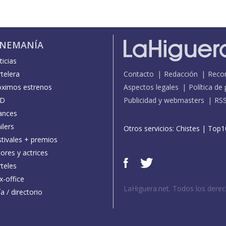
INEMANÍA
icias
telera
Contacto
Redacción
Reco
óximos estrenos
Aspectos legales
Política de
D
Publicidad y webmasters
RS
ances
ilers
Otros servicios:
Chistes
|
Top1
stivales + premios
ores y actrices
teles
x-office
LaHiguera.net. Todos los dere
a / directorio