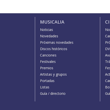
MUSICALIA
C
Noticias
Not
Novedades
Car
Próximas novedades
Pr
Discos históricos
DV
Canciones
Av
Festivales
Trá
Premios
Fe
Artistas y grupos
Act
Portadas
Car
Listas
Bo
Guía / directorio
Guí