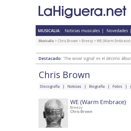
MUSICALIA:
Noticias musicales
Novedades
Musicalia
>
Chris Brown
>
Breezy
> WE (Warm Embrace)
Destacado:
'The wow! signal' es el décimo álb
Chris Brown
Discografía
Noticias
Biografía
Fotos
WE (Warm Embrace)
Breezy
Chris Brown