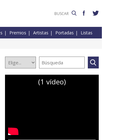
es
Premios
Artistas
Portadas
Listas
(1 vídeo)