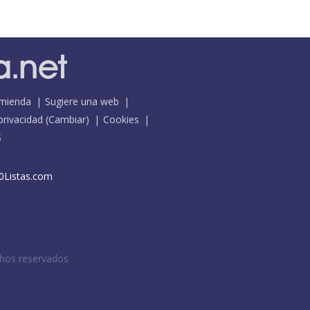
mienda
Sugiere una web
 privacidad
(
Cambiar
)
Cookies
S
0Listas.com
chos reservados