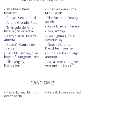
The Black Keys,
Shania Twain, Little
Peaches!
Miss Twain
Robyn, Sexistential
The Strokes, Reality
awaits
Ariana Grande, Petal
Jorge Drexler, Taracá
Triángulo de Amor
Bizarro, Mi catedral
Tyla, A*Pop
Kany García, Puerta
Foo Fighters, Your
abierta
favorite toy
Kase.O, Camisa de
Gracie Abrams,
fuerza
Daughter from hell
Paul McCartney, The
Bunbury, De un siglo
boys of Dungeon Lane
anterior
Ella Langley,
La La Love You, ¿Por
Dandelion
qué me miráis así?
CANCIONES
Pablo López, El niño
Rels B, Tu vas sin (fav)
del espacio