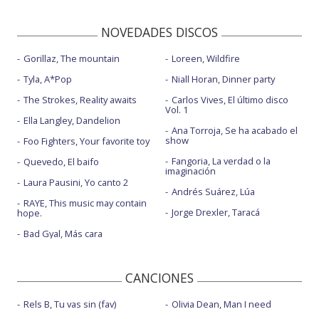
NOVEDADES DISCOS
Gorillaz, The mountain
Loreen, Wildfire
Tyla, A*Pop
Niall Horan, Dinner party
The Strokes, Reality awaits
Carlos Vives, El último disco
Vol. 1
Ella Langley, Dandelion
Ana Torroja, Se ha acabado el
show
Foo Fighters, Your favorite toy
Fangoria, La verdad o la
Quevedo, El baifo
imaginación
Laura Pausini, Yo canto 2
Andrés Suárez, Lúa
RAYE, This music may contain
Jorge Drexler, Taracá
hope.
Bad Gyal, Más cara
CANCIONES
Rels B, Tu vas sin (fav)
Olivia Dean, Man I need