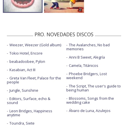
PRO. NOVEDADES DISCOS
Weezer, Weezer (Gold album)
The Avalanches, No bad
memories
Tokio Hotel, Encore
Anni B Sweet, Alegría
beabadoobee, Pylon
Camela, Titánicos
Kasabian, Act III
Phoebe Bridgers, Lost
weekend
Greta Van Fleet, Palace for the
people
The Script, The user's guide to
being human
Jungle, Sunshine
Blossoms, Songs from the
Editors, Surface, echo &
wedding cake
sound
Álvaro de Luna, Azulejos
Leon Bridges, Happiness
anytime
Toundra, Siete