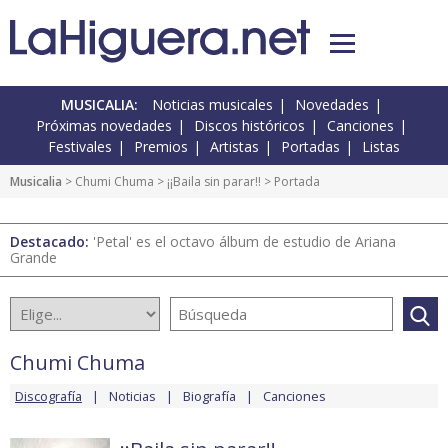
MUSICALIA:
Noticias musicales
Novedades
Próximas novedades
Discos históricos
Canciones
Festivales
Premios
Artistas
Portadas
Listas
Musicalia
>
Chumi Chuma
>
¡¡Baila sin parar!!
> Portada
Destacado:
'Petal' es el octavo álbum de estudio de Ariana
Grande
Chumi Chuma
Discografía
Noticias
Biografía
Canciones