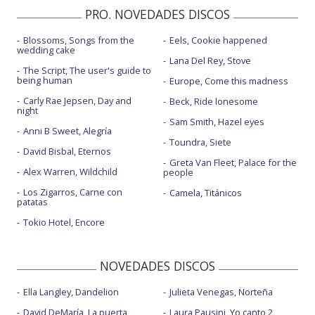
PRO. NOVEDADES DISCOS
Blossoms, Songs from the
Eels, Cookie happened
wedding cake
Lana Del Rey, Stove
The Script, The user's guide to
being human
Europe, Come this madness
Carly Rae Jepsen, Day and
Beck, Ride lonesome
night
Sam Smith, Hazel eyes
Anni B Sweet, Alegría
Toundra, Siete
David Bisbal, Eternos
Greta Van Fleet, Palace for the
Alex Warren, Wildchild
people
Los Zigarros, Carne con
Camela, Titánicos
patatas
Tokio Hotel, Encore
NOVEDADES DISCOS
Ella Langley, Dandelion
Julieta Venegas, Norteña
David DeMaría, La puerta
Laura Pausini, Yo canto 2