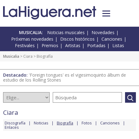
MUSICALIA:
Noticias musicales
Novedades
Próximas novedades
Discos históricos
Canciones
Festivales
Premios
Artistas
Portadas
Listas
Musicalia
>
Ciara
> Biografía
Destacado:
'Foreign tongues' es el vigesimoquinto álbum de
estudio de los Rolling Stones
Ciara
Discografía
Noticias
Biografía
Fotos
Canciones
Enlaces