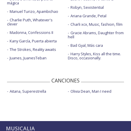
mágica
Robyn, Sexistential
Manuel Turizo, Apambichao
Ariana Grande, Petal
Charlie Puth, Whatever's
clever
Charli xcx, Music, fashion, film
Madonna, Confessions II
Gracie Abrams, Daughter from
hell
Kany García, Puerta abierta
Bad Gyal, Más cara
The Strokes, Reality awaits
Harry Styles, Kiss all the time.
Juanes, JuanesTeban
Disco, occasionally.
CANCIONES
Aitana, Superestrella
Olivia Dean, Man I need
MUSICALIA