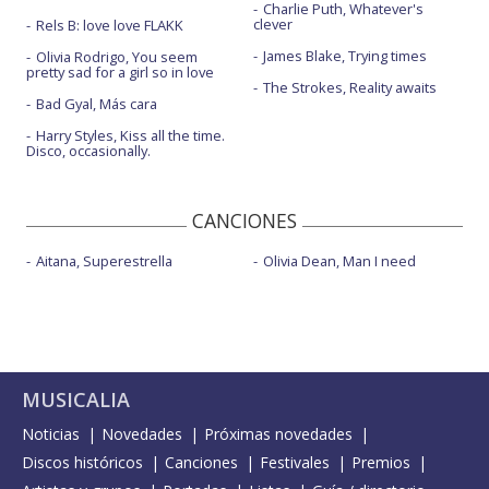
Charlie Puth, Whatever's
clever
Rels B: love love FLAKK
James Blake, Trying times
Olivia Rodrigo, You seem
pretty sad for a girl so in love
The Strokes, Reality awaits
Bad Gyal, Más cara
Harry Styles, Kiss all the time.
Disco, occasionally.
CANCIONES
Aitana, Superestrella
Olivia Dean, Man I need
MUSICALIA
Noticias
Novedades
Próximas novedades
Discos históricos
Canciones
Festivales
Premios