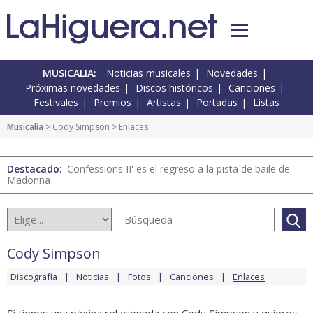
MUSICALIA:
Noticias musicales
Novedades
Próximas novedades
Discos históricos
Canciones
Festivales
Premios
Artistas
Portadas
Listas
Musicalia
>
Cody Simpson
> Enlaces
Destacado:
'Confessions II' es el regreso a la pista de baile de
Madonna
Cody Simpson
Discografía
Noticias
Fotos
Canciones
Enlaces