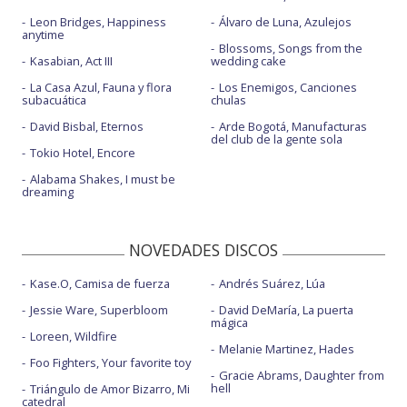
Leon Bridges, Happiness
Álvaro de Luna, Azulejos
anytime
Blossoms, Songs from the
Kasabian, Act III
wedding cake
La Casa Azul, Fauna y flora
Los Enemigos, Canciones
subacuática
chulas
David Bisbal, Eternos
Arde Bogotá, Manufacturas
del club de la gente sola
Tokio Hotel, Encore
Alabama Shakes, I must be
dreaming
NOVEDADES DISCOS
Kase.O, Camisa de fuerza
Andrés Suárez, Lúa
Jessie Ware, Superbloom
David DeMaría, La puerta
mágica
Loreen, Wildfire
Melanie Martinez, Hades
Foo Fighters, Your favorite toy
Gracie Abrams, Daughter from
hell
Triángulo de Amor Bizarro, Mi
catedral