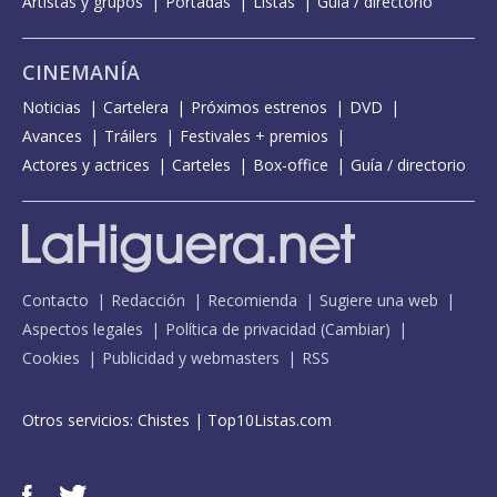
Artistas y grupos
Portadas
Listas
Guía / directorio
CINEMANÍA
Noticias
Cartelera
Próximos estrenos
DVD
Avances
Tráilers
Festivales + premios
Actores y actrices
Carteles
Box-office
Guía / directorio
Contacto
Redacción
Recomienda
Sugiere una web
Aspectos legales
Política de privacidad
(
Cambiar
)
Cookies
Publicidad y webmasters
RSS
Otros servicios:
Chistes
|
Top10Listas.com