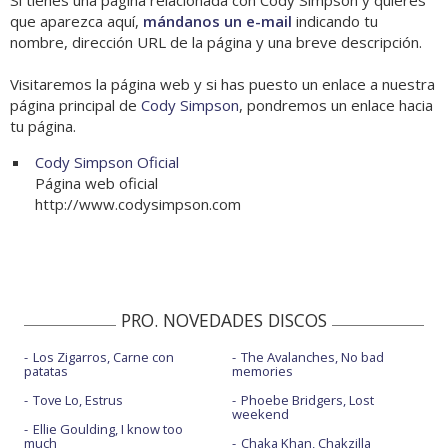
Si tienes una página relacionada con Cody Simpson y quieres
que aparezca aquí,
mándanos un e-mail
indicando tu
nombre, dirección URL de la página y una breve descripción.
Visitaremos la página web y si has puesto un enlace a nuestra
página principal de
Cody Simpson
, pondremos un enlace hacia
tu página.
Cody Simpson Oficial
Página web oficial
http://www.codysimpson.com
PRO. NOVEDADES DISCOS
Los Zigarros, Carne con
The Avalanches, No bad
patatas
memories
Tove Lo, Estrus
Phoebe Bridgers, Lost
weekend
Ellie Goulding, I know too
much
Chaka Khan, Chakzilla