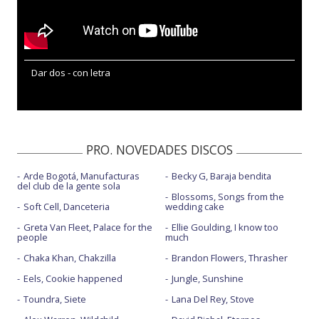
Dar dos - con letra
PRO. NOVEDADES DISCOS
Arde Bogotá, Manufacturas
Becky G, Baraja bendita
del club de la gente sola
Blossoms, Songs from the
Soft Cell, Danceteria
wedding cake
Greta Van Fleet, Palace for the
Ellie Goulding, I know too
people
much
Chaka Khan, Chakzilla
Brandon Flowers, Thrasher
Eels, Cookie happened
Jungle, Sunshine
Toundra, Siete
Lana Del Rey, Stove