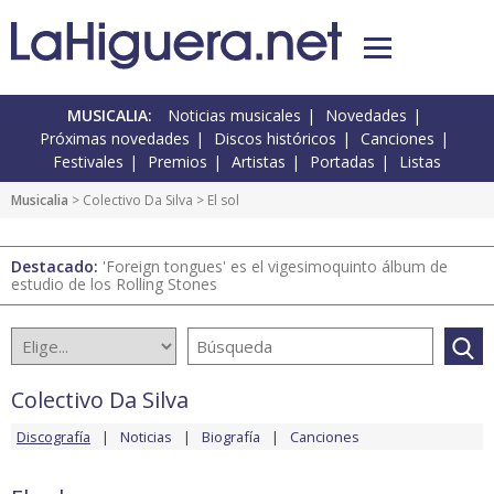
MUSICALIA:
Noticias musicales
Novedades
Próximas novedades
Discos históricos
Canciones
Festivales
Premios
Artistas
Portadas
Listas
Musicalia
>
Colectivo Da Silva
> El sol
Destacado:
'Foreign tongues' es el vigesimoquinto álbum de
estudio de los Rolling Stones
Colectivo Da Silva
Discografía
Noticias
Biografía
Canciones