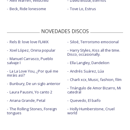
Alex Warren, Wildchild
David Bisbal, Eternos
Beck, Ride lonesome
Tove Lo, Estrus
NOVEDADES DISCOS
Rels B: love love FLAKK
Siloé, Terrorismo emocional
Xoel López, Oniria popular
Harry Styles, Kiss all the time.
Disco, occasionally.
Manuel Carrasco, Pueblo
salvaje I
Ella Langley, Dandelion
La La Love You, ¿Por qué me
Andrés Suárez, Lúa
miráis así?
Charli xcx, Music, fashion, film
Bunbury, De un siglo anterior
Triángulo de Amor Bizarro, Mi
Laura Pausini, Yo canto 2
catedral
Ariana Grande, Petal
Quevedo, El baifo
The Rolling Stones, Foreign
Holly Humberstone, Cruel
tongues
world