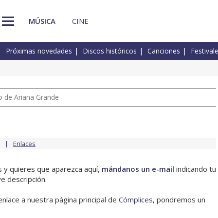
MÚSICA
CINE
Próximas novedades
Discos históricos
Canciones
Festival
io de Ariana Grande
Enlaces
s y quieres que aparezca aquí,
mándanos un e-mail
indicando tu
e descripción.
enlace a nuestra página principal de
Cómplices
, pondremos un