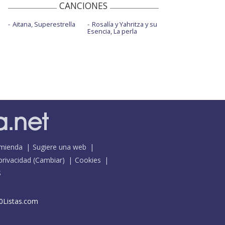
CANCIONES
Aitana, Superestrella
Rosalía y Yahritza y su
Esencia, La perla
mienda
Sugiere una web
 privacidad
(
Cambiar
)
Cookies
S
0Listas.com