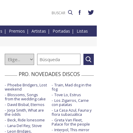
es
Premios
Artistas
Portadas
Listas
PRO. NOVEDADES DISCOS
Phoebe Bridgers, Lost
Train, Mad dog in the
weekend
fog
Blossoms, Songs
Tove Lo, Estrus
from the wedding cake
Los Zigarros, Carne
David Bisbal, Eternos
con patatas
Jorja Smith, What are
La Casa Azul, Fauna y
the odds
flora subacuática
Beck, Ride lonesome
Greta Van Fleet,
Palace for the people
Lana Del Rey, Stove
Interpol, This mirror
Leon Bridges,