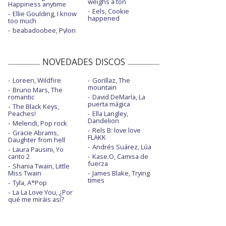
weighs a ton
Happiness anytime
Eels, Cookie
Ellie Goulding, I know
happened
too much
beabadoobee, Pylon
NOVEDADES DISCOS
Loreen, Wildfire
Gorillaz, The
mountain
Bruno Mars, The
romantic
David DeMaría, La
puerta mágica
The Black Keys,
Peaches!
Ella Langley,
Dandelion
Melendi, Pop rock
Rels B: love love
Gracie Abrams,
FLAKK
Daughter from hell
Andrés Suárez, Lúa
Laura Pausini, Yo
canto 2
Kase.O, Camisa de
fuerza
Shania Twain, Little
Miss Twain
James Blake, Trying
times
Tyla, A*Pop
La La Love You, ¿Por
qué me miráis así?