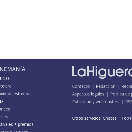
INEMANÍA
icias
telera
Contacto
Redacción
Reco
óximos estrenos
Aspectos legales
Política de
D
Publicidad y webmasters
RS
ances
ilers
Otros servicios:
Chistes
|
Top1
stivales + premios
ores y actrices