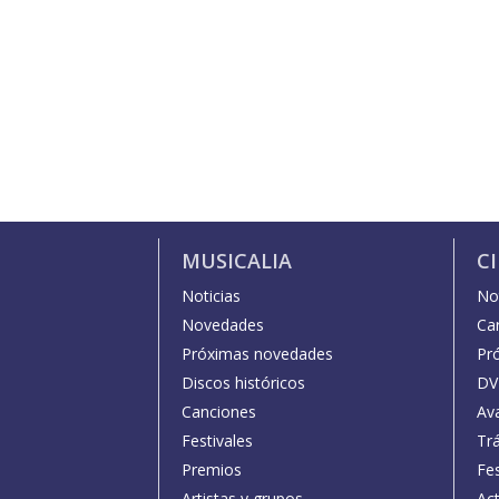
MUSICALIA
C
Noticias
Not
Novedades
Car
Próximas novedades
Pr
Discos históricos
DV
Canciones
Av
Festivales
Trá
Premios
Fe
Artistas y grupos
Act