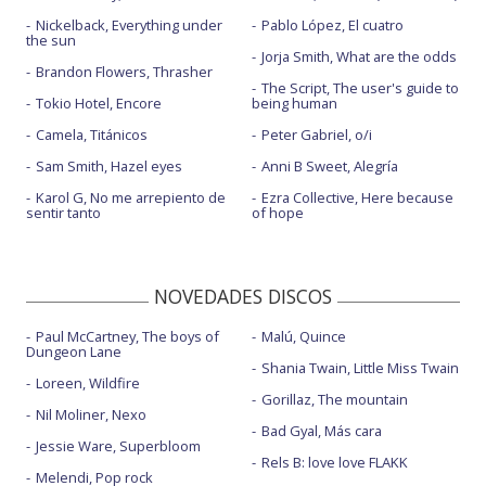
Nickelback, Everything under
Pablo López, El cuatro
the sun
Jorja Smith, What are the odds
Brandon Flowers, Thrasher
The Script, The user's guide to
Tokio Hotel, Encore
being human
Camela, Titánicos
Peter Gabriel, o/i
Sam Smith, Hazel eyes
Anni B Sweet, Alegría
Karol G, No me arrepiento de
Ezra Collective, Here because
sentir tanto
of hope
NOVEDADES DISCOS
Paul McCartney, The boys of
Malú, Quince
Dungeon Lane
Shania Twain, Little Miss Twain
Loreen, Wildfire
Gorillaz, The mountain
Nil Moliner, Nexo
Bad Gyal, Más cara
Jessie Ware, Superbloom
Rels B: love love FLAKK
Melendi, Pop rock