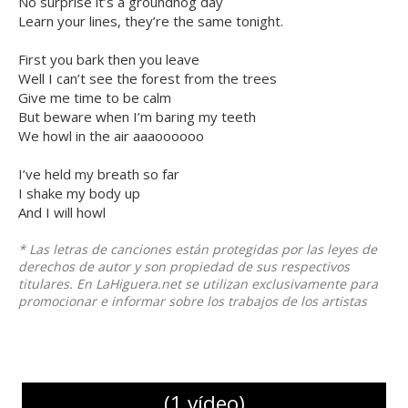
No surprise it’s a groundhog day
Learn your lines, they’re the same tonight.
First you bark then you leave
Well I can’t see the forest from the trees
Give me time to be calm
But beware when I’m baring my teeth
We howl in the air aaaoooooo
I’ve held my breath so far
I shake my body up
And I will howl
* Las letras de canciones están protegidas por las leyes de
derechos de autor y son propiedad de sus respectivos
titulares. En LaHiguera.net se utilizan exclusivamente para
promocionar e informar sobre los trabajos de los artistas
(1 vídeo)