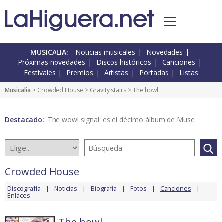
MUSICALIA:
Noticias musicales
Novedades
Próximas novedades
Discos históricos
Canciones
Festivales
Premios
Artistas
Portadas
Listas
Musicalia
>
Crowded House
>
Gravity stairs
> The howl
Destacado:
'The wow! signal' es el décimo álbum de Muse
Crowded House
Discografía
Noticias
Biografía
Fotos
Canciones
Enlaces
The howl