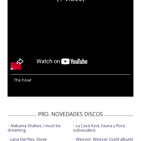
The howl
PRO. NOVEDADES DISCOS
Alabama Shakes, I must be
La Casa Azul, Fauna y flora
dreaming
subacuática
Lana Del Rey, Stove
Weezer, Weezer (Gold album)