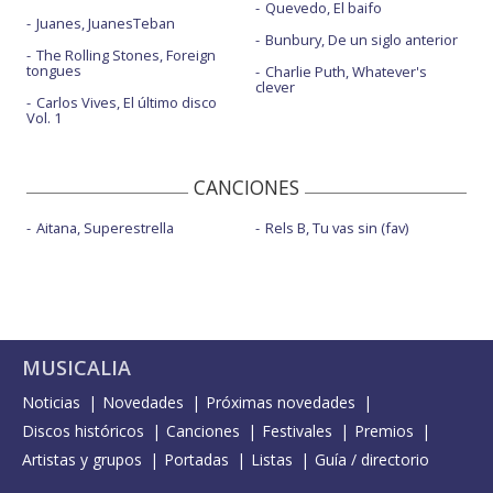
Quevedo, El baifo
Juanes, JuanesTeban
Bunbury, De un siglo anterior
The Rolling Stones, Foreign
tongues
Charlie Puth, Whatever's
clever
Carlos Vives, El último disco
Vol. 1
CANCIONES
Aitana, Superestrella
Rels B, Tu vas sin (fav)
MUSICALIA
Noticias
Novedades
Próximas novedades
Discos históricos
Canciones
Festivales
Premios
Artistas y grupos
Portadas
Listas
Guía / directorio