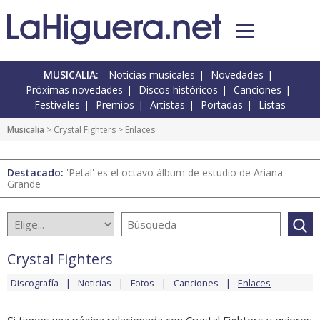
MUSICALIA:
Noticias musicales
Novedades
Próximas novedades
Discos históricos
Canciones
Festivales
Premios
Artistas
Portadas
Listas
Musicalia
>
Crystal Fighters
> Enlaces
Destacado:
'Petal' es el octavo álbum de estudio de Ariana
Grande
Crystal Fighters
Discografía
Noticias
Fotos
Canciones
Enlaces