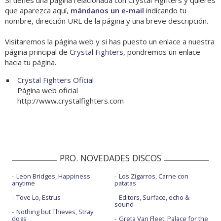
Si tienes una página relacionada con Crystal Fighters y quieres
que aparezca aquí,
mándanos un e-mail
indicando tu
nombre, dirección URL de la página y una breve descripción.
Visitaremos la página web y si has puesto un enlace a nuestra
página principal de
Crystal Fighters
, pondremos un enlace
hacia tu página.
Crystal Fighters Oficial
Página web oficial
http://www.crystalfighters.com
PRO. NOVEDADES DISCOS
Leon Bridges, Happiness
Los Zigarros, Carne con
anytime
patatas
Tove Lo, Estrus
Editors, Surface, echo &
sound
Nothing but Thieves, Stray
dogs
Greta Van Fleet, Palace for the