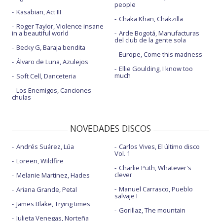
people
Kasabian, Act III
Chaka Khan, Chakzilla
Roger Taylor, Violence insane
in a beautiful world
Arde Bogotá, Manufacturas
del club de la gente sola
Becky G, Baraja bendita
Europe, Come this madness
Álvaro de Luna, Azulejos
Ellie Goulding, I know too
much
Soft Cell, Danceteria
Los Enemigos, Canciones
chulas
NOVEDADES DISCOS
Andrés Suárez, Lúa
Carlos Vives, El último disco
Vol. 1
Loreen, Wildfire
Charlie Puth, Whatever's
clever
Melanie Martinez, Hades
Manuel Carrasco, Pueblo
Ariana Grande, Petal
salvaje I
James Blake, Trying times
Gorillaz, The mountain
Julieta Venegas, Norteña