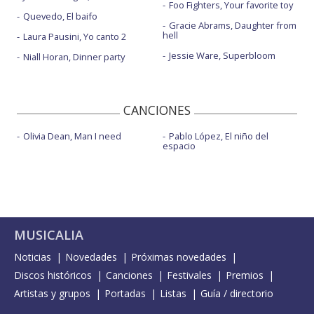
Foo Fighters, Your favorite toy
Quevedo, El baifo
Gracie Abrams, Daughter from
hell
Laura Pausini, Yo canto 2
Jessie Ware, Superbloom
Niall Horan, Dinner party
CANCIONES
Olivia Dean, Man I need
Pablo López, El niño del
espacio
MUSICALIA
Noticias
Novedades
Próximas novedades
Discos históricos
Canciones
Festivales
Premios
Artistas y grupos
Portadas
Listas
Guía / directorio