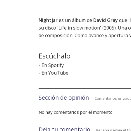
Nightjar
es un álbum de
David Gray
que l
su disco '
Life in slow motion
' (2005). Una 
de composición. Como avance y apertura
Escúchalo
-
En Spotify
-
En YouTube
Sección de opinión
Comentarios enviado
No hay comentarios por el momento
Deja tu comentario
Rellena y envía el f