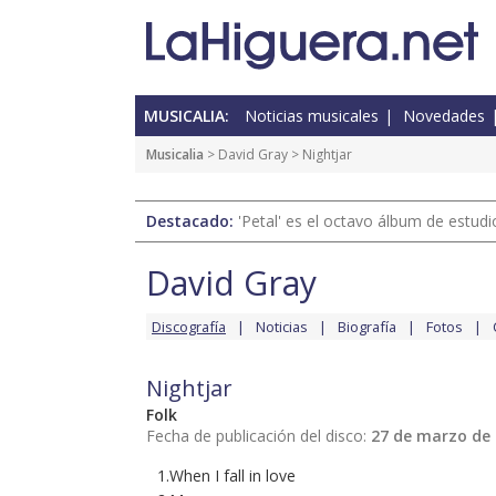
MUSICALIA:
Noticias musicales
Novedades
Musicalia
>
David Gray
> Nightjar
Destacado:
'Petal' es el octavo álbum de estud
David Gray
Discografía
Noticias
Biografía
Fotos
Nightjar
Folk
Fecha de publicación del disco:
27 de marzo de
1.When I fall in love