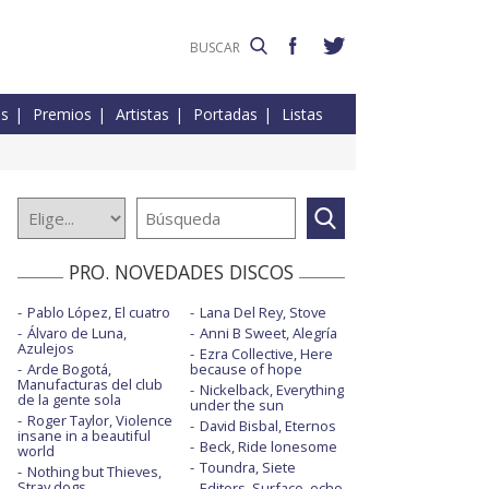
es
Premios
Artistas
Portadas
Listas
PRO. NOVEDADES DISCOS
Pablo López, El cuatro
Lana Del Rey, Stove
Álvaro de Luna,
Anni B Sweet, Alegría
Azulejos
Ezra Collective, Here
Arde Bogotá,
because of hope
Manufacturas del club
Nickelback, Everything
de la gente sola
under the sun
Roger Taylor, Violence
David Bisbal, Eternos
insane in a beautiful
Beck, Ride lonesome
world
Toundra, Siete
Nothing but Thieves,
Stray dogs
Editors, Surface, echo