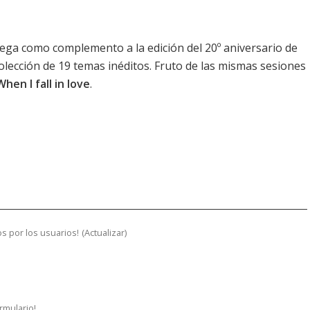
lega como complemento a la edición del 20º aniversario de
colección de 19 temas inéditos. Fruto de las mismas sesiones
When I fall in love
.
s por los usuarios!
(
Actualizar
)
ormulario!