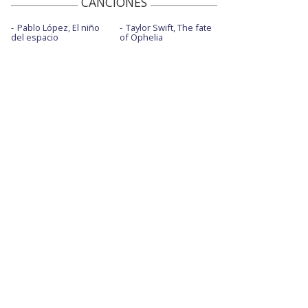
CANCIONES
Pablo López, El niño
Taylor Swift, The fate
del espacio
of Ophelia