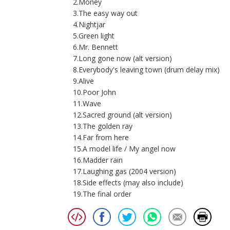
2.Money
3.The easy way out
4.Nightjar
5.Green light
6.Mr. Bennett
7.Long gone now (alt version)
8.Everybody's leaving town (drum delay mix)
9.Alive
10.Poor John
11.Wave
12.Sacred ground (alt version)
13.The golden ray
14.Far from here
15.A model life / My angel now
16.Madder rain
17.Laughing gas (2004 version)
18.Side effects (may also include)
19.The final order