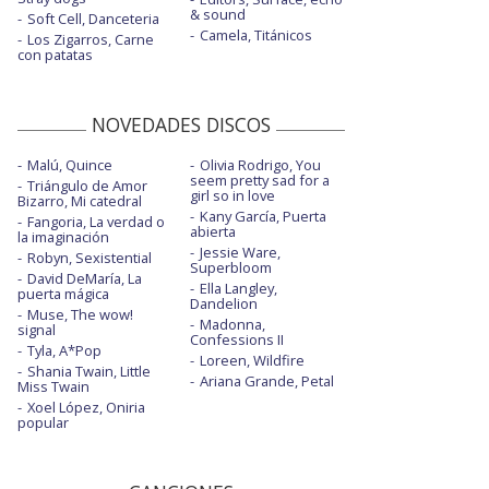
& sound
Soft Cell, Danceteria
Camela, Titánicos
Los Zigarros, Carne
con patatas
NOVEDADES DISCOS
Malú, Quince
Olivia Rodrigo, You
seem pretty sad for a
Triángulo de Amor
girl so in love
Bizarro, Mi catedral
Kany García, Puerta
Fangoria, La verdad o
abierta
la imaginación
Jessie Ware,
Robyn, Sexistential
Superbloom
David DeMaría, La
Ella Langley,
puerta mágica
Dandelion
Muse, The wow!
Madonna,
signal
Confessions II
Tyla, A*Pop
Loreen, Wildfire
Shania Twain, Little
Ariana Grande, Petal
Miss Twain
Xoel López, Oniria
popular