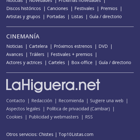
Noticias
Novedades
Próximas novedades
Discos históricos
Canciones
Festivales
Premios
Artistas y grupos
Portadas
Listas
Guía / directorio
CINEMANÍA
Noticias
Cartelera
Próximos estrenos
DVD
Avances
Tráilers
Festivales + premios
Actores y actrices
Carteles
Box-office
Guía / directorio
Contacto
Redacción
Recomienda
Sugiere una web
Aspectos legales
Política de privacidad
(
Cambiar
)
Cookies
Publicidad y webmasters
RSS
Otros servicios:
Chistes
|
Top10Listas.com