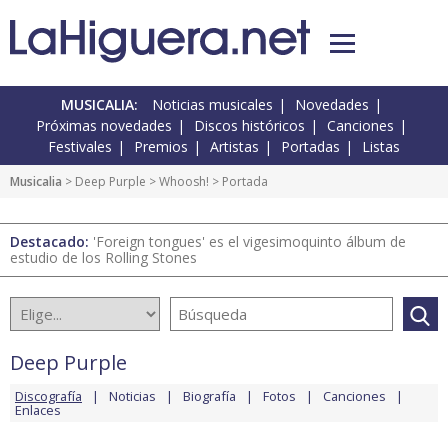
MUSICALIA:
Noticias musicales
Novedades
Próximas novedades
Discos históricos
Canciones
Festivales
Premios
Artistas
Portadas
Listas
Musicalia
>
Deep Purple
>
Whoosh!
> Portada
Destacado:
'Foreign tongues' es el vigesimoquinto álbum de
estudio de los Rolling Stones
Deep Purple
Discografía
Noticias
Biografía
Fotos
Canciones
Enlaces