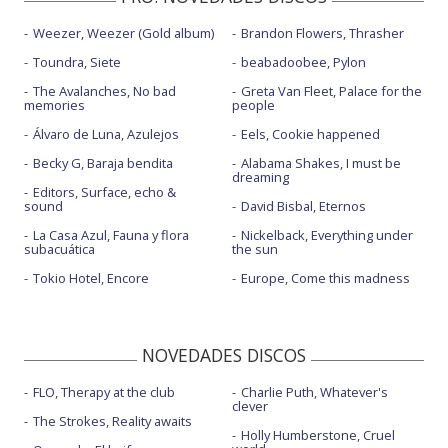
Weezer, Weezer (Gold album)
Brandon Flowers, Thrasher
Toundra, Siete
beabadoobee, Pylon
The Avalanches, No bad
Greta Van Fleet, Palace for the
memories
people
Álvaro de Luna, Azulejos
Eels, Cookie happened
Becky G, Baraja bendita
Alabama Shakes, I must be
dreaming
Editors, Surface, echo &
sound
David Bisbal, Eternos
La Casa Azul, Fauna y flora
Nickelback, Everything under
subacuática
the sun
Tokio Hotel, Encore
Europe, Come this madness
NOVEDADES DISCOS
FLO, Therapy at the club
Charlie Puth, Whatever's
clever
The Strokes, Reality awaits
Holly Humberstone, Cruel