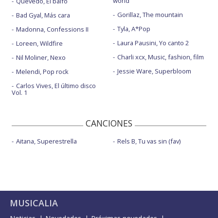
world
Quevedo, El baifo
Gorillaz, The mountain
Bad Gyal, Más cara
Tyla, A*Pop
Madonna, Confessions II
Laura Pausini, Yo canto 2
Loreen, Wildfire
Charli xcx, Music, fashion, film
Nil Moliner, Nexo
Jessie Ware, Superbloom
Melendi, Pop rock
Carlos Vives, El último disco
Vol. 1
CANCIONES
Aitana, Superestrella
Rels B, Tu vas sin (fav)
MUSICALIA