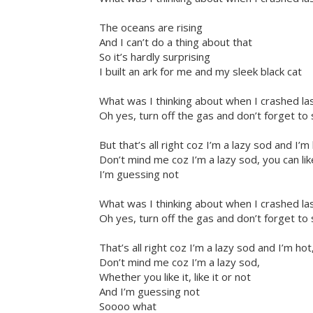
The oceans are rising
And I can’t do a thing about that
So it’s hardly surprising
I built an ark for me and my sleek black cat
What was I thinking about when I crashed la
Oh yes, turn off the gas and don’t forget to s
But that’s all right coz I’m a lazy sod and I’m
Don’t mind me coz I’m a lazy sod, you can like
I’m guessing not
What was I thinking about when I crashed la
Oh yes, turn off the gas and don’t forget to s
That’s all right coz I’m a lazy sod and I’m hot
Don’t mind me coz I’m a lazy sod,
Whether you like it, like it or not
And I’m guessing not
Soooo what