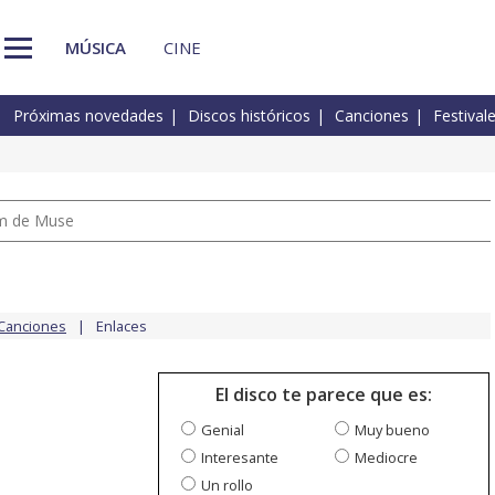
MÚSICA
CINE
Próximas novedades
Discos históricos
Canciones
Festival
um de Muse
Canciones
Enlaces
El disco te parece que es:
Genial
Muy bueno
Interesante
Mediocre
Un rollo