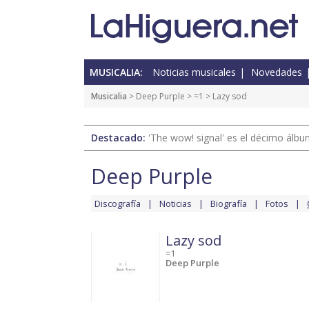
MUSICALIA:
Noticias musicales
Novedades
Musicalia
>
Deep Purple
>
=1
> Lazy sod
Destacado:
'The wow! signal' es el décimo álb
Deep Purple
Discografía
Noticias
Biografía
Fotos
Lazy sod
=1
Deep Purple