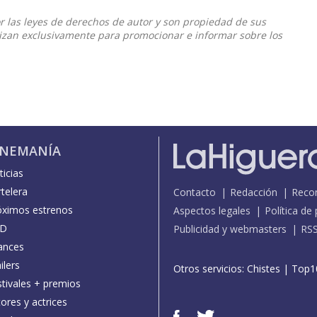
or las leyes de derechos de autor y son propiedad de sus
ilizan exclusivamente para promocionar e informar sobre los
INEMANÍA
icias
telera
Contacto
Redacción
Reco
óximos estrenos
Aspectos legales
Política de
D
Publicidad y webmasters
RS
ances
ilers
Otros servicios:
Chistes
|
Top1
stivales + premios
ores y actrices