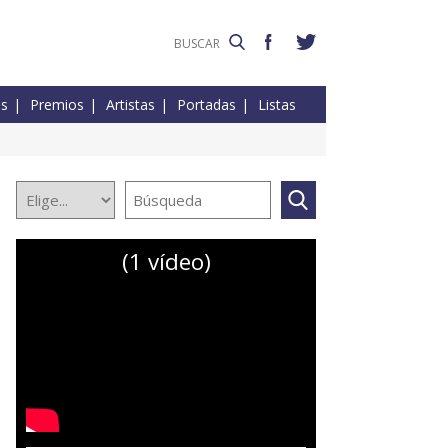
es
Premios
Artistas
Portadas
Listas
(1 vídeo)