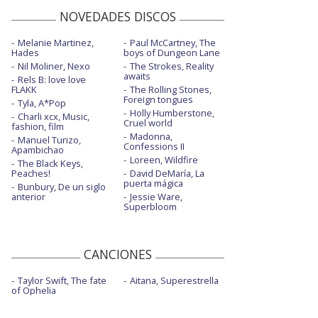
NOVEDADES DISCOS
Melanie Martinez,
Paul McCartney, The
Hades
boys of Dungeon Lane
Nil Moliner, Nexo
The Strokes, Reality
awaits
Rels B: love love
FLAKK
The Rolling Stones,
Foreign tongues
Tyla, A*Pop
Holly Humberstone,
Charli xcx, Music,
Cruel world
fashion, film
Madonna,
Manuel Turizo,
Confessions II
Apambichao
Loreen, Wildfire
The Black Keys,
Peaches!
David DeMaría, La
puerta mágica
Bunbury, De un siglo
anterior
Jessie Ware,
Superbloom
CANCIONES
Taylor Swift, The fate
Aitana, Superestrella
of Ophelia