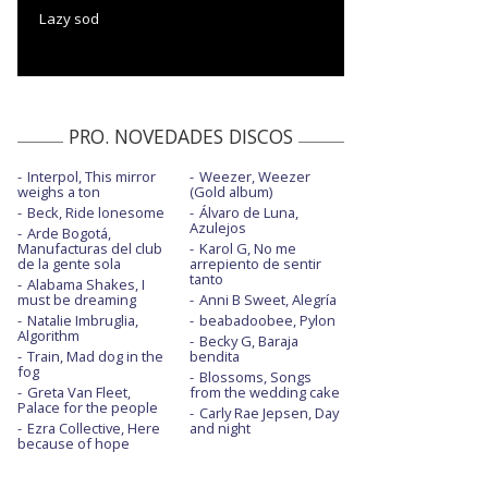
Lazy sod
PRO. NOVEDADES DISCOS
Interpol, This mirror
Weezer, Weezer
weighs a ton
(Gold album)
Beck, Ride lonesome
Álvaro de Luna,
Azulejos
Arde Bogotá,
Manufacturas del club
Karol G, No me
de la gente sola
arrepiento de sentir
tanto
Alabama Shakes, I
must be dreaming
Anni B Sweet, Alegría
Natalie Imbruglia,
beabadoobee, Pylon
Algorithm
Becky G, Baraja
Train, Mad dog in the
bendita
fog
Blossoms, Songs
Greta Van Fleet,
from the wedding cake
Palace for the people
Carly Rae Jepsen, Day
Ezra Collective, Here
and night
because of hope