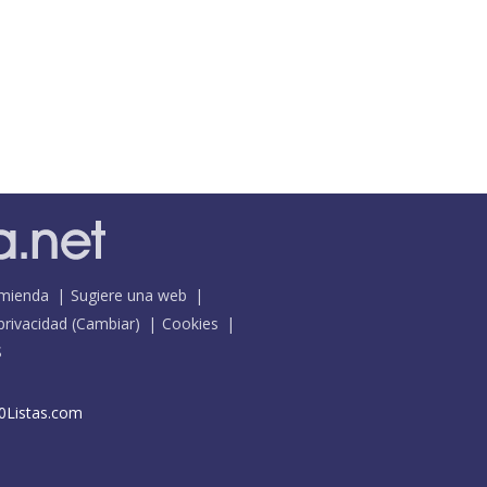
mienda
Sugiere una web
 privacidad
(
Cambiar
)
Cookies
S
0Listas.com