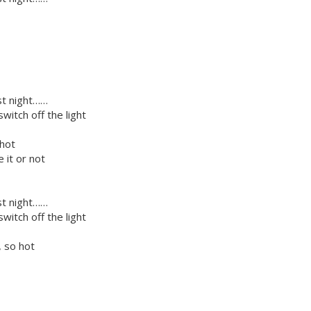
st night……
witch off the light
 hot
 it or not
st night……
witch off the light
, so hot