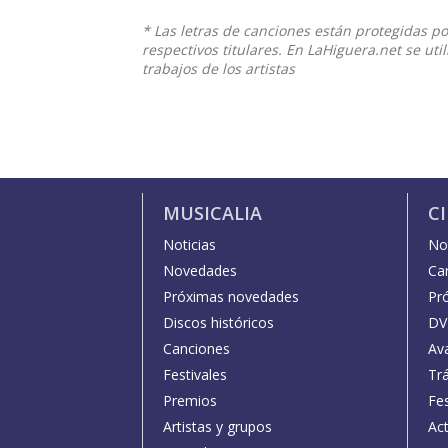
* Las letras de canciones están protegidas p
respectivos titulares. En LaHiguera.net se ut
trabajos de los artistas
MUSICALIA
C
Noticias
Not
Novedades
Car
Próximas novedades
Pr
Discos históricos
DV
Canciones
Av
Festivales
Trá
Premios
Fe
Artistas y grupos
Act