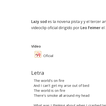
Lazy sod
es la novena pista y y el tercer a
videoclip oficial dirigido por
Leo Feimer
el 
Vídeo
Oficial
Letra
The world’s on fire
And I can’t get my arse out of bed
The world is on fire
There’s smoke all around my head
What was I thinking about when I crashed la