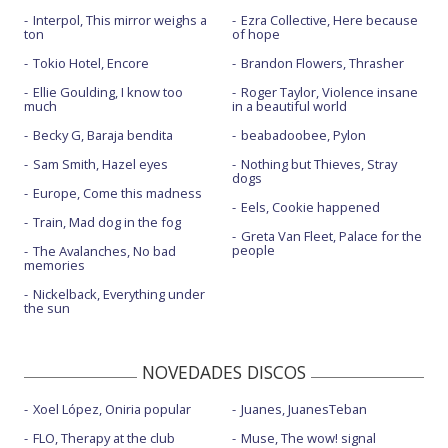
Interpol, This mirror weighs a
Ezra Collective, Here because
ton
of hope
Tokio Hotel, Encore
Brandon Flowers, Thrasher
Ellie Goulding, I know too
Roger Taylor, Violence insane
much
in a beautiful world
Becky G, Baraja bendita
beabadoobee, Pylon
Sam Smith, Hazel eyes
Nothing but Thieves, Stray
dogs
Europe, Come this madness
Eels, Cookie happened
Train, Mad dog in the fog
Greta Van Fleet, Palace for the
people
The Avalanches, No bad
memories
Nickelback, Everything under
the sun
NOVEDADES DISCOS
Xoel López, Oniria popular
Juanes, JuanesTeban
FLO, Therapy at the club
Muse, The wow! signal