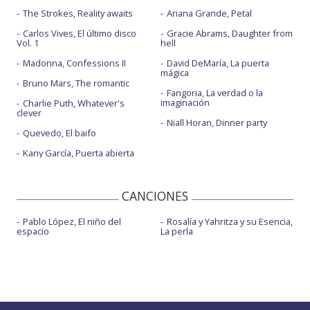
The Strokes, Reality awaits
Ariana Grande, Petal
Carlos Vives, El último disco
Gracie Abrams, Daughter from
Vol. 1
hell
Madonna, Confessions II
David DeMaría, La puerta
mágica
Bruno Mars, The romantic
Fangoria, La verdad o la
imaginación
Charlie Puth, Whatever's
clever
Niall Horan, Dinner party
Quevedo, El baifo
Kany García, Puerta abierta
CANCIONES
Pablo López, El niño del
Rosalía y Yahritza y su Esencia,
espacio
La perla