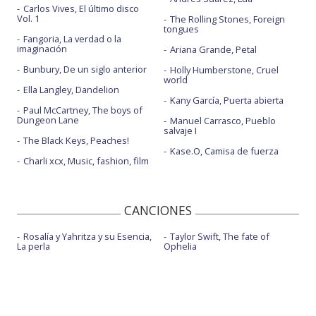
Carlos Vives, El último disco
Vol. 1
The Rolling Stones, Foreign
tongues
Fangoria, La verdad o la
imaginación
Ariana Grande, Petal
Bunbury, De un siglo anterior
Holly Humberstone, Cruel
world
Ella Langley, Dandelion
Kany García, Puerta abierta
Paul McCartney, The boys of
Dungeon Lane
Manuel Carrasco, Pueblo
salvaje I
The Black Keys, Peaches!
Kase.O, Camisa de fuerza
Charli xcx, Music, fashion, film
CANCIONES
Rosalía y Yahritza y su Esencia,
Taylor Swift, The fate of
La perla
Ophelia