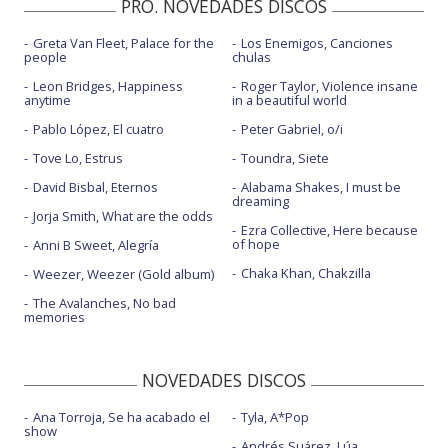
PRO. NOVEDADES DISCOS
Greta Van Fleet, Palace for the
Los Enemigos, Canciones
people
chulas
Leon Bridges, Happiness
Roger Taylor, Violence insane
anytime
in a beautiful world
Pablo López, El cuatro
Peter Gabriel, o/i
Tove Lo, Estrus
Toundra, Siete
David Bisbal, Eternos
Alabama Shakes, I must be
dreaming
Jorja Smith, What are the odds
Ezra Collective, Here because
of hope
Anni B Sweet, Alegría
Chaka Khan, Chakzilla
Weezer, Weezer (Gold album)
The Avalanches, No bad
memories
NOVEDADES DISCOS
Ana Torroja, Se ha acabado el
Tyla, A*Pop
show
Andrés Suárez, Lúa