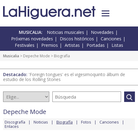
MUSICALIA:
Noticias musicales
Novedades
Próximas novedades
Discos históricos
Canciones
Festivales
Premios
Artistas
Portadas
Listas
Musicalia
>
Depeche Mode
> Biografía
Destacado:
'Foreign tongues' es el vigesimoquinto álbum de
estudio de los Rolling Stones
Depeche Mode
Discografía
Noticias
Biografía
Fotos
Canciones
Enlaces