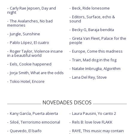
Carly Rae Jepsen, Day and
Beck, Ride lonesome
night
Editors, Surface, echo &
The Avalanches, No bad
sound
memories
Becky G, Baraja bendita
Jungle, Sunshine
Greta Van Fleet, Palace for the
Pablo López, El cuatro
people
Roger Taylor, Violence insane
Europe, Come this madness
in a beautiful world
Train, Mad dog in the fog
Eels, Cookie happened
Natalie Imbruglia, Algorithm
Jorja Smith, What are the odds
Lana Del Rey, Stove
Tokio Hotel, Encore
NOVEDADES DISCOS
Kany García, Puerta abierta
Laura Pausini, Yo canto 2
Siloé, Terrorismo emocional
Rels B: love love FLAKK
Quevedo, El baifo
RAYE, This music may contain