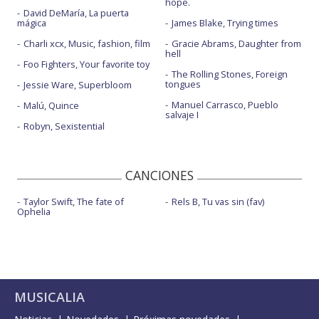
hope.
David DeMaría, La puerta
mágica
James Blake, Trying times
Charli xcx, Music, fashion, film
Gracie Abrams, Daughter from
hell
Foo Fighters, Your favorite toy
The Rolling Stones, Foreign
tongues
Jessie Ware, Superbloom
Manuel Carrasco, Pueblo
Malú, Quince
salvaje I
Robyn, Sexistential
CANCIONES
Taylor Swift, The fate of
Rels B, Tu vas sin (fav)
Ophelia
MUSICALIA