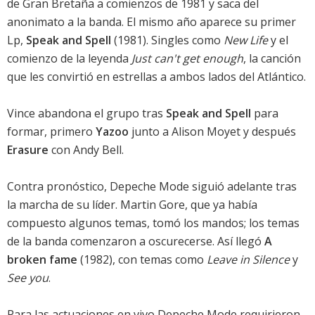
de Gran Bretaña a comienzos de 1981 y saca del
anonimato a la banda. El mismo año aparece su primer
Lp,
Speak and Spell
(1981). Singles como
New Life
y el
comienzo de la leyenda
Just can't get enough
, la canción
que les convirtió en estrellas a ambos lados del Atlántico.
Vince abandona el grupo tras
Speak and Spell
para
formar, primero
Yazoo
junto a Alison Moyet y después
Erasure
con Andy Bell.
Contra pronóstico, Depeche Mode siguió adelante tras
la marcha de su líder. Martin Gore, que ya había
compuesto algunos temas, tomó los mandos; los temas
de la banda comenzaron a oscurecerse. Así llegó
A
broken fame
(1982), con temas como
Leave in Silence
y
See you
.
Para las actuaciones en vivo Depeche Mode requirieron