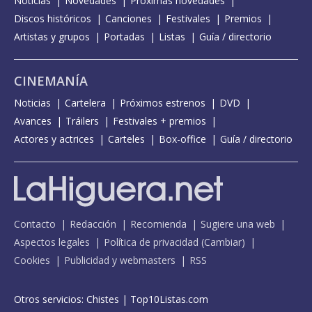
Noticias
Novedades
Próximas novedades
Discos históricos
Canciones
Festivales
Premios
Artistas y grupos
Portadas
Listas
Guía / directorio
CINEMANÍA
Noticias
Cartelera
Próximos estrenos
DVD
Avances
Tráilers
Festivales + premios
Actores y actrices
Carteles
Box-office
Guía / directorio
Contacto
Redacción
Recomienda
Sugiere una web
Aspectos legales
Política de privacidad
(
Cambiar
)
Cookies
Publicidad y webmasters
RSS
Otros servicios:
Chistes
|
Top10Listas.com