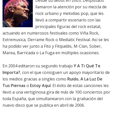
Desde su debut en 2003, Despistaos
llamaron la atención por su mezcla de
rock urbano y melodías pop, que les
llevó a compartir escenario con las
principales figuras del rock estatal,
actuando en numerosos festivales como Viña Rock,
Extremusica, Derrame Rock o Mediatic Festival. Así se les
ha podido ver junto a Fito y Fitipaldis, M-Clan, Sober,
Marea, Barricada o La Fuga en múltiples ocasiones.
En 2004 editaron su segundo trabajo
Y A Ti Qué Te
Importa?
, con el que consiguen un apoyo mayoritario de
los medios gracias a singles como
Ruido
,
A La Luz De
Tus Piernas
o
Estoy Aquí
. El éxito de estas canciones les
llevó a una vertiginosa gira de más de 100 conciertos por
toda España, que simultanearon con la grabación del
nuevo disco que se publica en abril de 2006.