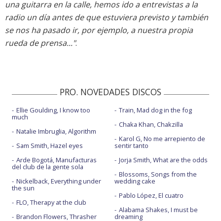
una guitarra en la calle, hemos ido a entrevistas a la
radio un día antes de que estuviera previsto y también
se nos ha pasado ir, por ejemplo, a nuestra propia
rueda de prensa..."
.
PRO. NOVEDADES DISCOS
Ellie Goulding, I know too
Train, Mad dog in the fog
much
Chaka Khan, Chakzilla
Natalie Imbruglia, Algorithm
Karol G, No me arrepiento de
Sam Smith, Hazel eyes
sentir tanto
Arde Bogotá, Manufacturas
Jorja Smith, What are the odds
del club de la gente sola
Blossoms, Songs from the
Nickelback, Everything under
wedding cake
the sun
Pablo López, El cuatro
FLO, Therapy at the club
Alabama Shakes, I must be
Brandon Flowers, Thrasher
dreaming