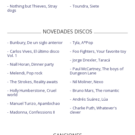
Nothing but Thieves, Stray
Toundra, Siete
dogs
NOVEDADES DISCOS
Bunbury, De un siglo anterior
Tyla, A*Pop
Carlos Vives, El último disco
Foo Fighters, Your favorite toy
Vol. 1
Jorge Drexler, Taracá
Niall Horan, Dinner party
Paul McCartney, The boys of
Melendi, Pop rock
Dungeon Lane
The Strokes, Reality awaits
Nil Moliner, Nexo
Holly Humberstone, Cruel
Bruno Mars, The romantic
world
Andrés Suárez, Lúa
Manuel Turizo, Apambichao
Charlie Puth, Whatever's
Madonna, Confessions II
clever