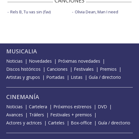
CANCIONES
Rels B, Tu vas sin (fav)
Olivia Dean, Man I need
MUSICALIA
Noticias
Novedades
Próximas novedades
Discos históricos
Canciones
Festivales
Premios
Artistas y grupos
Portadas
Listas
Guía / directorio
CINEMANÍA
Noticias
Cartelera
Próximos estrenos
DVD
Avances
Tráilers
Festivales + premios
Actores y actrices
Carteles
Box-office
Guía / directorio