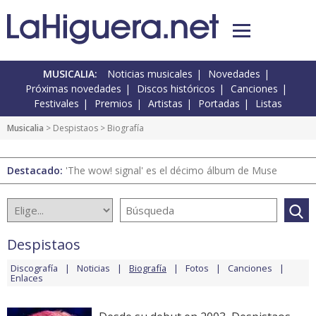
MUSICALIA:
Noticias musicales
Novedades
Próximas novedades
Discos históricos
Canciones
Festivales
Premios
Artistas
Portadas
Listas
Musicalia
>
Despistaos
> Biografía
Destacado:
'The wow! signal' es el décimo álbum de Muse
Despistaos
Discografía
Noticias
Biografía
Fotos
Canciones
Enlaces