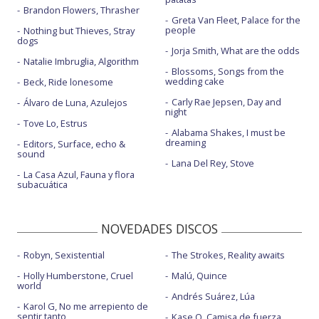
Brandon Flowers, Thrasher
Greta Van Fleet, Palace for the
people
Nothing but Thieves, Stray
dogs
Jorja Smith, What are the odds
Natalie Imbruglia, Algorithm
Blossoms, Songs from the
wedding cake
Beck, Ride lonesome
Carly Rae Jepsen, Day and
Álvaro de Luna, Azulejos
night
Tove Lo, Estrus
Alabama Shakes, I must be
dreaming
Editors, Surface, echo &
sound
Lana Del Rey, Stove
La Casa Azul, Fauna y flora
subacuática
NOVEDADES DISCOS
Robyn, Sexistential
The Strokes, Reality awaits
Holly Humberstone, Cruel
Malú, Quince
world
Andrés Suárez, Lúa
Karol G, No me arrepiento de
sentir tanto
Kase.O, Camisa de fuerza