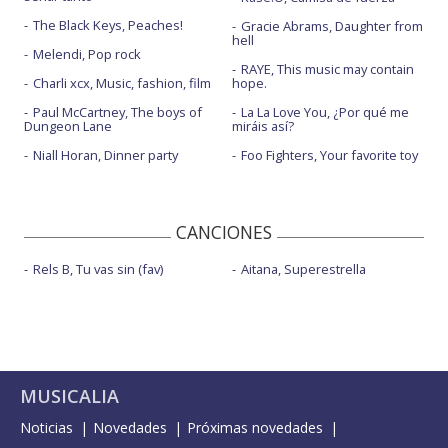
The Black Keys, Peaches!
Gracie Abrams, Daughter from
hell
Melendi, Pop rock
RAYE, This music may contain
Charli xcx, Music, fashion, film
hope.
Paul McCartney, The boys of
La La Love You, ¿Por qué me
Dungeon Lane
miráis así?
Niall Horan, Dinner party
Foo Fighters, Your favorite toy
CANCIONES
Rels B, Tu vas sin (fav)
Aitana, Superestrella
MUSICALIA
Noticias
Novedades
Próximas novedades