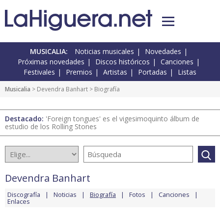
MUSICALIA:
Noticias musicales
Novedades
Próximas novedades
Discos históricos
Canciones
Festivales
Premios
Artistas
Portadas
Listas
Musicalia
>
Devendra Banhart
> Biografía
Destacado:
'Foreign tongues' es el vigesimoquinto álbum de
estudio de los Rolling Stones
Devendra Banhart
Discografía
Noticias
Biografía
Fotos
Canciones
Enlaces